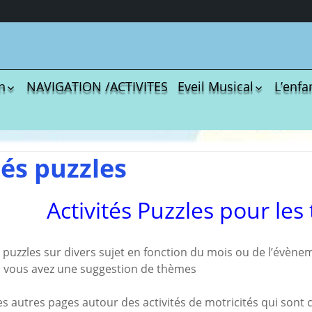
n
NAVIGATION /ACTIVITES
Eveil Musical
L’enfa
écharger
Coloriages
Les C
Comptines
tisations
La Sé
Comptines à gestes
r book
Agres
ou pas
tés puzzles
Le S
Tablatures Musiques
La Pr
Tablatures Ukulélé
Activités Puzzles pour les 
adultes
Les d
eil
Accue
es
trans
e puzzles sur divers sujet en fonction du mois ou de l’évène
La pé
 vous avez une suggestion de thèmes
ites
Monte
Docum
 des autres pages autour des activités de motricités qui sont
menu de
téléc