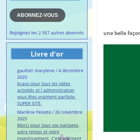
e-
la semaine
mail
Membres du 
ABONNEZ-VOUS
Articles chez
veronalice
Rejoignez les 2 957 autres abonnés
une belle faço
Livre d'or
gaultier marylene
/
4 décembre
2025
bravo pour tous les idées
activités et l administration
vous êtes vraiment parfaite.
SUPER SITE.
Marlène Peixoto
/
26 novembre
2025
Merci pour tous vos partages,
votre temps et votre
investissement. C'est vraiment