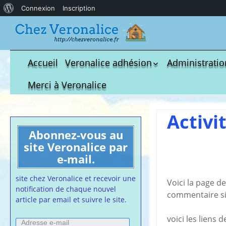
À
Connexion
Inscription
propos
de
WordPress
Accueil
Veronalice adhésion
Administratio
Qui est-elle ?
fichier à tél
Merci à Veronalice
Adhésion demandes
S.M.I.C et Co
bulletin d’adhésion
Affiches pou
Activi
Convention
Abonnez-vous au
Collective
site Veronalice par
Lettres Types
e-mail.
Projet d’accu
calendrier d
site chez Veronalice et recevoir une
Voici la page d
Vaccination
notification de chaque nouvel
commentaire si
article par email et suivre le site.
Cartes de vis
nounou
voici les liens
Adresse
Affiches de 