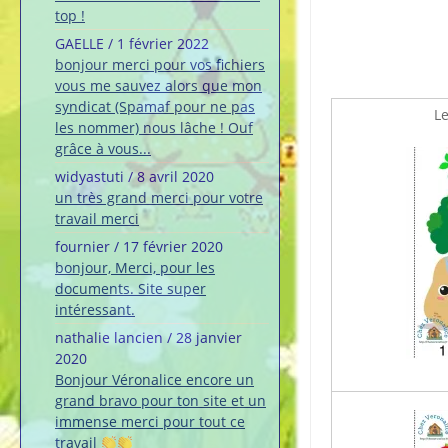
top !
GAELLE
/
1 février 2022
bonjour merci pour vos fichiers
vous me sauvez alors que mon
syndicat (Spamaf pour ne pas
Le
les nommer) nous lâche ! Ouf
grâce à vous...
widyastuti
/
8 avril 2020
un très grand merci pour votre
travail merci
fournier
/
17 février 2020
bonjour, Merci, pour les
documents. Site super
intéressant.
nathalie lancien
/
28 janvier
2020
Bonjour Véronalice encore un
grand bravo pour ton site et un
immense merci pour tout ce
travail