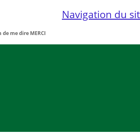
Mes a
Navigation du si
site
n de me dire MERCI