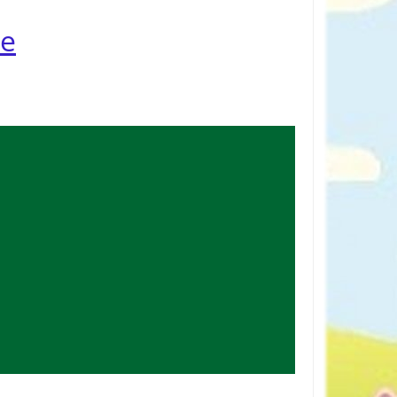
rticles préférés
te