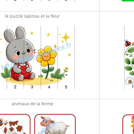
le puzzle lapinou et la fleur
animaux de la ferme