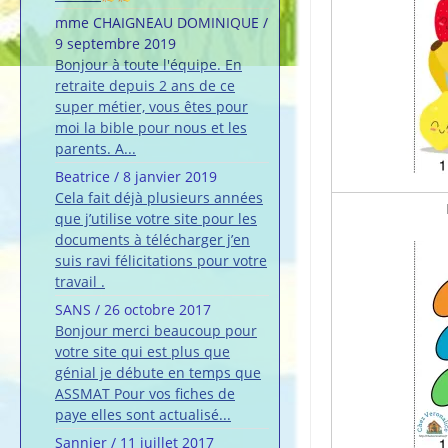
mme CHAIGNEAU DOMINIQUE
/
9 septembre 2019
Bonjour à toute l'équipe. En
retraite depuis 2 ans de ce
super métier, vous êtes pour
moi la bible pour nous et les
parents. A...
Beatrice
/
8 janvier 2019
Cela fait déjà plusieurs années
que j’utilise votre site pour les
documents à télécharger j’en
suis ravi félicitations pour votre
travail .
SANS
/
26 octobre 2017
Bonjour merci beaucoup pour
votre site qui est plus que
génial je débute en temps que
ASSMAT Pour vos fiches de
paye elles sont actualisé...
Sannier
/
11 juillet 2017