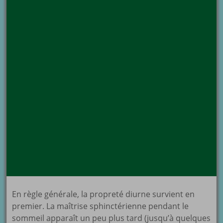
En règle générale, la propreté diurne survient en
premier. La maîtrise sphinctérienne pendant le
sommeil apparaît un peu plus tard (jusqu’à quelques