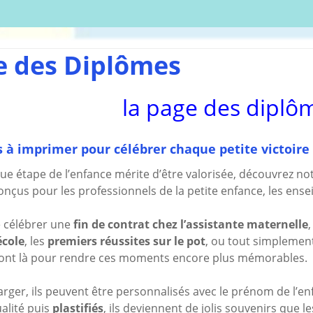
écharger
Coloriages
Les C
Comptines
tisations
La Sé
Comptines à gestes
r book
Agres
ou pas
e des Diplômes
Le S
Tablatures Musiques
La Pr
Tablatures Ukulélé
la page des diplô
adultes
Les d
eil
Accue
es
trans
 à imprimer pour célébrer chaque petite victoire 
La pé
e étape de l’enfance mérite d’être valorisée, découvrez not
ites
Monte
nçus pour les professionnels de la petite enfance, les enseig
Docum
menu de
téléc
de célébrer une
fin de contrat chez l’assistante maternelle
Mes a
site
école
, les
premiers réussites sur le pot
, ou tout simplement
ont là pour rendre ces moments encore plus mémorables.
harger, ils peuvent être personnalisés avec le prénom de l’en
alité puis
plastifiés
, ils deviennent de jolis souvenirs que l