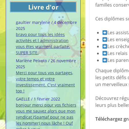
familles conse
Livre d'or
Ces diplômes so
gaultier marylene
/
4 décembre
2025
Les assis
bravo pour tous les idées
Les ensei
activités et l administration
Les crèch
vous êtes vraiment parfaite.
SUPER SITE.
Les relais
Les paren
Marlène Peixoto
/
26 novembre
2025
Chaque diplôme 
Merci pour tous vos partages,
les petits défi
votre temps et votre
un merveilleux 
investissement. C'est vraiment
top !
Découvrez régul
GAELLE
/
1 février 2022
leurs plus belle
bonjour merci pour vos fichiers
vous me sauvez alors que mon
syndicat (Spamaf pour ne pas
Téléchargez gr
les nommer) nous lâche ! Ouf