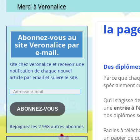
Qui est-elle ?
fichier à tél
Merci à Veronalice
Adhésion demandes
S.M.I.C et Co
bulletin d’adhésion
Affiches pou
la pag
Convention
Abonnez-vous au
Collective
site Veronalice par
Lettres Types
e-mail.
Projet d’accu
calendrier d
site chez Veronalice et recevoir une
Des diplômes
Vaccination
notification de chaque nouvel
article par email et suivre le site.
Parce que chaqu
Cartes de vis
nounou
spécialement co
Adresse
Affiches de 
e-
la semaine
Qu’il s’agisse 
mail
Membres du 
une
entrée à l’
ABONNEZ-VOUS
nos diplômes s
Articles chez
veronalice
Rejoignez les 2 958 autres abonnés
Faciles à téléc
un papier de qu