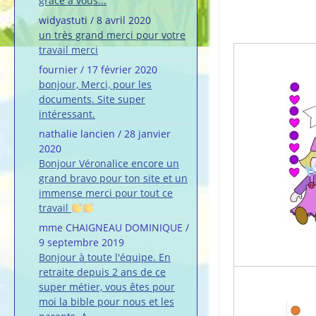
grâce à vous...
widyastuti
/
8 avril 2020
un très grand merci pour votre
travail merci
fournier
/
17 février 2020
bonjour, Merci, pour les
documents. Site super
intéressant.
nathalie lancien
/
28 janvier
2020
Bonjour Véronalice encore un
grand bravo pour ton site et un
immense merci pour tout ce
travail
mme CHAIGNEAU DOMINIQUE
/
9 septembre 2019
Bonjour à toute l'équipe. En
retraite depuis 2 ans de ce
super métier, vous êtes pour
moi la bible pour nous et les