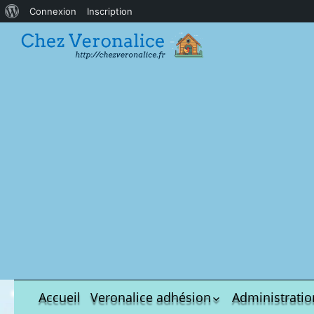
À
Connexion
Inscription
propos
de
WordPress
Accueil
Veronalice adhésion
Administratio