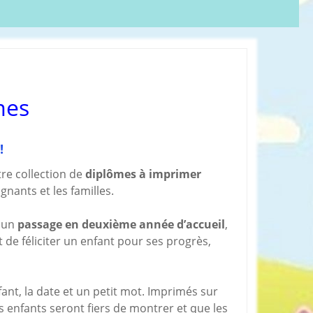
olères
Groupe administratif
chezveronalice
paration
Groupe de bricolage
sivité
des tout-petits
ommeil
Groupe FB de
Ukulélé Comptines
opreté
mes
Groupe
ents de bébé
d’aménagement
il et
pour les assmats
mission
!
Pinterest chez
dagogie
Veronalice
re collection de
ssori
diplômes à imprimer
nants et les familles.
ents Enfants à
harger
, un
passage en deuxième année d’accueil
,
rticles préférés
 de féliciter un enfant pour ses progrès,
fant, la date et un petit mot. Imprimés sur
es enfants seront fiers de montrer et que les