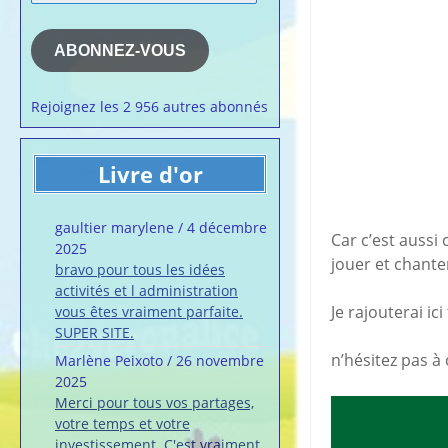
la semaine
e-
mail
Membres du 
ABONNEZ-VOUS
Articles chez
veronalice
Rejoignez les 2 956 autres abonnés
Livre d'or
gaultier marylene
/
4 décembre
Car c’est aussi
2025
jouer et chante
bravo pour tous les idées
activités et l administration
Je rajouterai i
vous êtes vraiment parfaite.
SUPER SITE.
n’hésitez pas à 
Marlène Peixoto
/
26 novembre
2025
Merci pour tous vos partages,
votre temps et votre
investissement. C'est vraiment