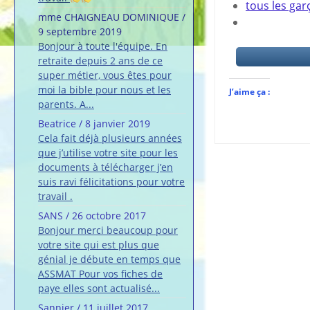
tous les garç
mme CHAIGNEAU DOMINIQUE
/
9 septembre 2019
Bonjour à toute l'équipe. En
retraite depuis 2 ans de ce
super métier, vous êtes pour
moi la bible pour nous et les
J’aime ça :
parents. A...
Beatrice
/
8 janvier 2019
Cela fait déjà plusieurs années
que j’utilise votre site pour les
documents à télécharger j’en
suis ravi félicitations pour votre
travail .
SANS
/
26 octobre 2017
Bonjour merci beaucoup pour
votre site qui est plus que
génial je débute en temps que
ASSMAT Pour vos fiches de
paye elles sont actualisé...
Sannier
/
11 juillet 2017