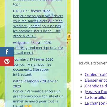
top !
GAELLE
/
1 février 2022
bonjour merci pour vos fichiers
vous me sauvez alors que mon
syndicat (Spamaf pour ne pas
les nommer) nous lâche ! Ouf
grâce à vous...
widyastuti
/
8 avril 2020
un très grand merci pour votre
travail merci
fournier
/
17 février 2020
Ici vous trouver
bonjour, Merci, pour les
documents. Site super
Couleur caf
intéressant.
Danser enc
nathalie lancien
/
28 janvier
Grandiose 
2020
Bonjour Véronalice encore un
Je pars à l’
grand bravo pour ton site et un
Le tourbillon
immense merci pour tout ce
La chanson 
travail