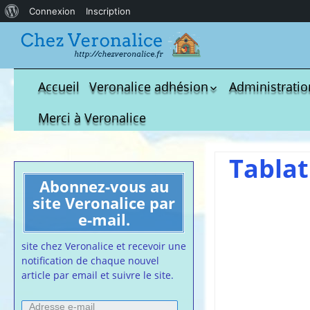
À
Connexion
Inscription
propos
de
WordPress
Accueil
Veronalice adhésion
Administratio
Qui est-elle ?
fichier à tél
Merci à Veronalice
Adhésion demandes
S.M.I.C et Co
bulletin d’adhésion
Affiches pou
Tablat
Convention
Collective
Abonnez-vous au
site Veronalice par
Lettres Types
e-mail.
Projet d’accu
calendrier d
site chez Veronalice et recevoir une
Vaccination
notification de chaque nouvel
Cartes de vis
article par email et suivre le site.
nounou
Adresse
Affiches de 