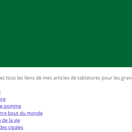
ez tous les liens de mes articles de tablatures pour les gran
é
ore
de pomme
autre bout du monde
 de la vie
des cigales