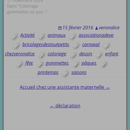
11 novembre 2024
Dans "Coloriage
gommettes ou pas.."
15 février 2016
veronalice
Activité
,
animaux
,
associationadeve
,
bricolagesdestoutpetits
,
carnaval
,
chezveronalice
,
coloriage
,
dessin
,
enfant
,
fête
,
gommettes
,
pâques
,
printemps
,
saisons
Post
Accueil chez une assistante maternelle →
navigation
← déclaration