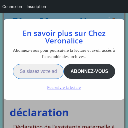
Connexion
Inscription
En savoir plus sur Chez
Veronalice
Abonnez-vous pour poursuivre la lecture et avoir accès à
l’ensemble des archives.
Saisissez votre adresse e-mail…
Sidebar
ABONNEZ-VOUS
Poursuivre la lecture
Espace Employeur
déclaration
Déclaration de l’assistante maternelle à