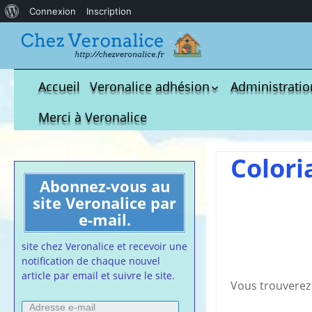
À
Connexion
Inscription
propos
de
WordPress
Accueil
Veronalice adhésion
Administratio
Qui est-elle ?
fichier à tél
Merci à Veronalice
Adhésion demandes
S.M.I.C et Co
bulletin d’adhésion
Affiches pou
Colori
Convention
Abonnez-vous au
Collective
site Veronalice par
Lettres Types
e-mail.
Projet d’accu
calendrier d
site chez Veronalice et recevoir une
Vaccination
notification de chaque nouvel
article par email et suivre le site.
Cartes de vis
Vous trouverez 
nounou
Adresse
Affiches de 