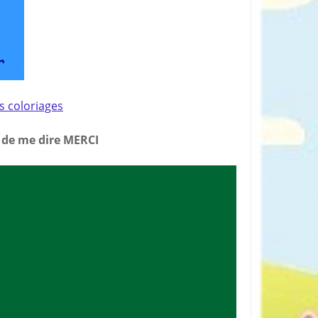
rticles préférés
es coloriages
n de me dire MERCI