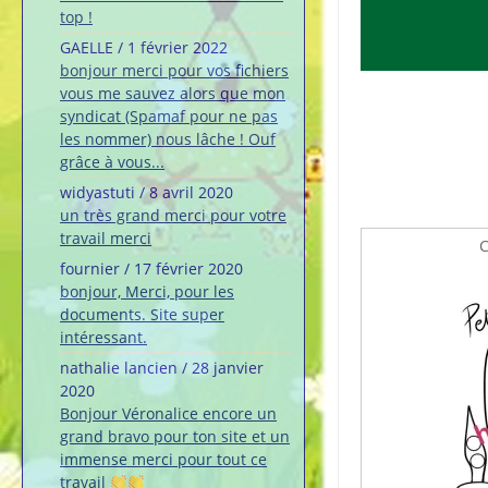
top !
GAELLE
/
1 février 2022
bonjour merci pour vos fichiers
vous me sauvez alors que mon
syndicat (Spamaf pour ne pas
les nommer) nous lâche ! Ouf
grâce à vous...
widyastuti
/
8 avril 2020
un très grand merci pour votre
travail merci
C
fournier
/
17 février 2020
bonjour, Merci, pour les
documents. Site super
intéressant.
nathalie lancien
/
28 janvier
2020
Bonjour Véronalice encore un
grand bravo pour ton site et un
immense merci pour tout ce
travail