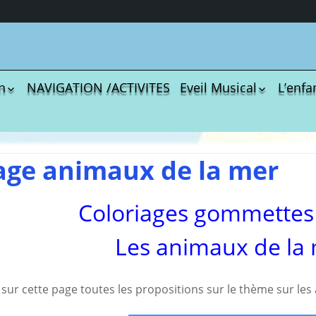
n
NAVIGATION /ACTIVITES
Eveil Musical
L’enfa
écharger
Coloriages
Les C
Comptines
tisations
La Sé
Comptines à gestes
r book
Agres
ou pas
age animaux de la mer
Le S
Tablatures Musiques
La Pr
Tablatures Ukulélé
Coloriages gommettes
adultes
Les d
eil
Accue
Les animaux de la
es
trans
La pé
ites
Monte
sur cette page toutes les propositions sur le thème sur le
Docum
menu de
téléc