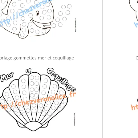
oriage gommettes mer et coquillage
C