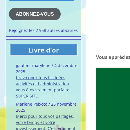
e-
la semaine
mail
Membres du 
ABONNEZ-VOUS
Articles chez
veronalice
Rejoignez les 2 958 autres abonnés
Livre d'or
Vous appréciez
gaultier marylene
/
4 décembre
2025
bravo pour tous les idées
activités et l administration
vous êtes vraiment parfaite.
SUPER SITE.
Marlène Peixoto
/
26 novembre
2025
Merci pour tous vos partages,
votre temps et votre
investissement. C'est vraiment