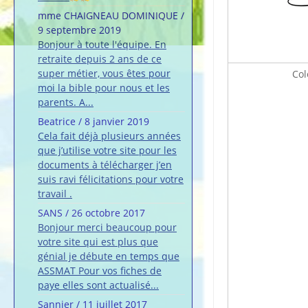
mme CHAIGNEAU DOMINIQUE
/
9 septembre 2019
Bonjour à toute l'équipe. En
retraite depuis 2 ans de ce
super métier, vous êtes pour
Col
moi la bible pour nous et les
parents. A...
Beatrice
/
8 janvier 2019
Cela fait déjà plusieurs années
que j’utilise votre site pour les
documents à télécharger j’en
suis ravi félicitations pour votre
travail .
SANS
/
26 octobre 2017
Bonjour merci beaucoup pour
votre site qui est plus que
génial je débute en temps que
ASSMAT Pour vos fiches de
paye elles sont actualisé...
Sannier
/
11 juillet 2017