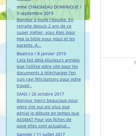
mme CHAIGNEAU DOMINIQUE
/
9 septembre 2019
Bonjour à toute l'équipe. En
retraite depuis 2 ans de ce
super métier, vous êtes pour
moi la bible pour nous et les
parents. A...
Beatrice
/
8 janvier 2019
Cela fait déjà plusieurs années
T
que j’utilise votre site pour les
documents à télécharger j’en
suis ravi félicitations pour votre
travail .
SANS
/
26 octobre 2017
Bonjour merci beaucoup pour
votre site qui est plus que
génial je débute en temps que
ASSMAT Pour vos fiches de
paye elles sont actualisé...
Sannier
/
11 juillet 2017