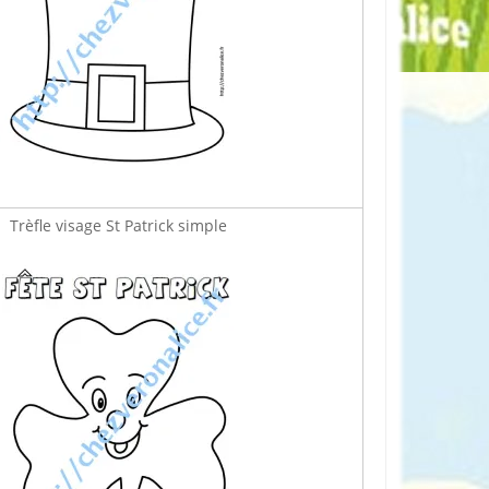
Trèfle visage St Patrick simple