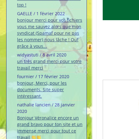
top !
GAELLE
/
1 février 2022
bonjour merci pour vos fichiers
vous me sauvez alors que mon
syndicat (Spamaf pour ne pas
les nommer) nous lâche ! Ouf
grâce à vous...
widyastuti
/
8 avril 2020
un très grand merci pour votre
travail merci
fournier
/
17 février 2020
bonjour, Merci, pour les
documents. Site super
intéressant.
nathalie lancien
/
28 janvier
2020
Bonjour Véronalice encore un
grand bravo pour ton site et un
immense merci pour tout ce
travail