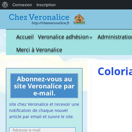
À
Connexion
Inscription
propos
de
WordPress
Accueil
Veronalice adhésion
Administratio
Qui est-elle ?
fichier à tél
Merci à Veronalice
Adhésion demandes
S.M.I.C et Co
bulletin d’adhésion
Affiches pou
Colori
Convention
Abonnez-vous au
Collective
site Veronalice par
Lettres Types
e-mail.
Projet d’accu
calendrier d
site chez Veronalice et recevoir une
Vaccination
notification de chaque nouvel
article par email et suivre le site.
Cartes de vis
nounou
Adresse
Affiches de 