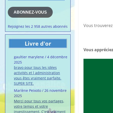
e-
la semaine
mail
Membres du 
ABONNEZ-VOUS
Articles chez
veronalice
Vous trouverez 
Rejoignez les 2 958 autres abonnés
Livre d'or
Vous appréciez
gaultier marylene
/
4 décembre
2025
bravo pour tous les idées
activités et l administration
vous êtes vraiment parfaite.
SUPER SITE.
Marlène Peixoto
/
26 novembre
2025
Merci pour tous vos partages,
votre temps et votre
investissement. C'est vraiment