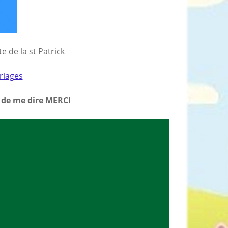
rticles préférés
e de la st Patrick
oriages
n de me dire MERCI