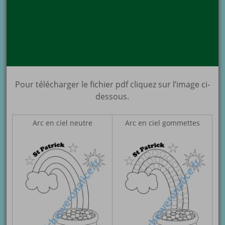
Pour télécharger le fichier pdf cliquez sur l’image ci-
dessous.
Arc en ciel neutre
Arc en ciel gommettes