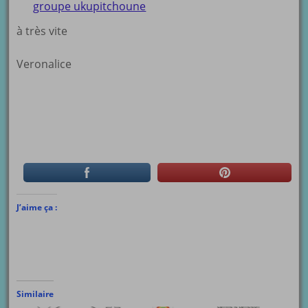
groupe ukupitchoune
à très vite
Veronalice
J’aime ça :
Similaire