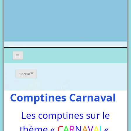
Sidebar
Comptines Carnaval
Les comptines sur le
thème «
C
A
R
N
A
V
A
L
«