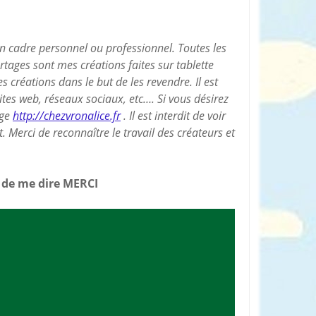
un cadre personnel ou professionnel. Toutes les
rtages sont mes créations faites sur tablette
es créations dans le but de les revendre. Il est
sites web, réseaux sociaux, etc…. Si vous désirez
age
http://chezvronalice.fr
. Il est interdit de voir
 Merci de reconnaître le travail des créateurs et
n de me dire MERCI