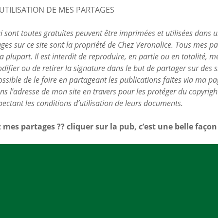
UTILISATION DE MES PARTAGES
i sont toutes gratuites peuvent être imprimées et utilisées dans 
ges sur ce site sont la propriété de Chez Veronalice. Tous mes pa
 plupart. Il est interdit de reproduire, en partie ou en totalité, m
odifier ou de retirer la signature dans le but de partager sur des 
possible de le faire en partageant les publications faites via ma p
s l’adresse de mon site en travers pour les protéger du copyright.
pectant les conditions d’utilisation de leurs documents.
 mes partages ?? cliquer sur la pub, c’est une belle faço