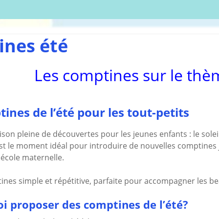
écharger
Coloriages
Les C
Comptines
tisations
La Sé
Comptines à gestes
r book
Agres
ou pas
ines été
Le S
Tablatures Musiques
La Pr
Tablatures Ukulélé
Les comptines sur le thèm
adultes
Les d
eil
Accue
es
trans
ines de l’été pour les tout-petits
La pé
ites
Monte
ison pleine de découvertes pour les jeunes enfants : le soleil
Docum
menu de
téléc
est le moment idéal pour introduire de nouvelles comptines 
école maternelle.
Mes a
site
ines simple et répétitive, parfaite pour accompagner les be
i proposer des comptines de l’été?