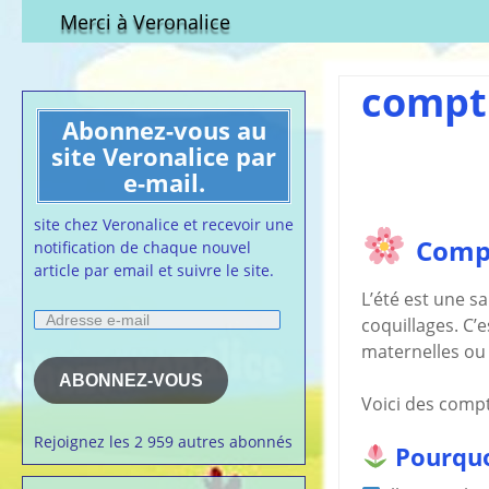
Qui est-elle ?
fichier à tél
Merci à Veronalice
Adhésion demandes
S.M.I.C et Co
bulletin d’adhésion
Affiches pou
compt
Convention
Abonnez-vous au
Collective
site Veronalice par
Lettres Types
e-mail.
Projet d’accu
calendrier d
site chez Veronalice et recevoir une
Vaccination
Compt
notification de chaque nouvel
article par email et suivre le site.
Cartes de vis
nounou
L’été est une sa
Adresse
Affiches de 
coquillages. C’
e-
la semaine
maternelles ou 
mail
Membres du 
ABONNEZ-VOUS
Voici des compt
Articles chez
veronalice
Rejoignez les 2 959 autres abonnés
Pourquo