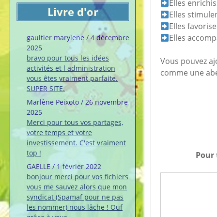
Elles enrichi
Livre d'or
Elles stimule
Elles favoris
Elles accomp
gaultier marylene
/
4 décembre
2025
bravo pour tous les idées
Vous pouvez ajo
activités et l administration
comme une abe
vous êtes vraiment parfaite.
SUPER SITE.
Marlène Peixoto
/
26 novembre
2025
Merci pour tous vos partages,
votre temps et votre
investissement. C'est vraiment
top !
Pour 
GAELLE
/
1 février 2022
bonjour merci pour vos fichiers
vous me sauvez alors que mon
syndicat (Spamaf pour ne pas
les nommer) nous lâche ! Ouf