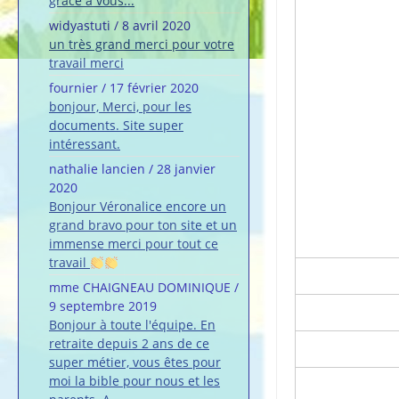
grâce à vous...
widyastuti
/
8 avril 2020
un très grand merci pour votre
travail merci
fournier
/
17 février 2020
bonjour, Merci, pour les
documents. Site super
intéressant.
nathalie lancien
/
28 janvier
2020
Bonjour Véronalice encore un
grand bravo pour ton site et un
immense merci pour tout ce
travail
mme CHAIGNEAU DOMINIQUE
/
9 septembre 2019
Bonjour à toute l'équipe. En
retraite depuis 2 ans de ce
super métier, vous êtes pour
moi la bible pour nous et les