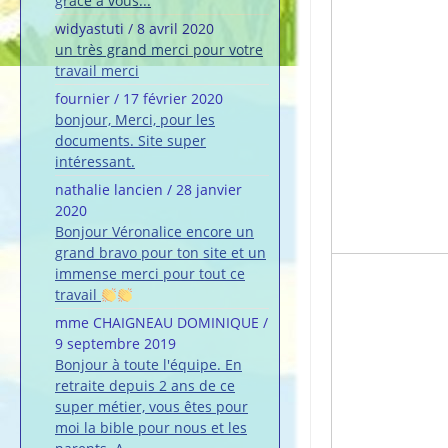
grâce à vous...
widyastuti
/
8 avril 2020
un très grand merci pour votre
travail merci
fournier
/
17 février 2020
bonjour, Merci, pour les
documents. Site super
intéressant.
nathalie lancien
/
28 janvier
2020
Bonjour Véronalice encore un
grand bravo pour ton site et un
immense merci pour tout ce
travail
mme CHAIGNEAU DOMINIQUE
/
9 septembre 2019
Bonjour à toute l'équipe. En
retraite depuis 2 ans de ce
super métier, vous êtes pour
moi la bible pour nous et les