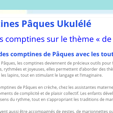
écharger
Coloriages
Les C
Comptines
tisations
La Sé
Comptines à gestes
r book
Agres
ou pas
ines Pâques Ukulélé
Le S
Tablatures Musiques
La Pr
Tablatures Ukulélé
s comptines sur le thème « de
adultes
Les d
eil
Accue
es
trans
des comptines de Pâques avec les tout
La pé
ites
Monte
 Pâques, les comptines deviennent de précieux outils pour fa
s, rythmées et joyeuses, elles permettent d’aborder des th
Docum
menu de
téléc
les lapins, tout en stimulant le langage et l’imaginaire.
Mes a
site
mptines de Pâques en crèche, chez les assistantes maternell
ments de complicité et de plaisir collectif. Les enfants dév
r sens du rythme, tout en s’appropriant les traditions de ma
vent aussi être accompagnés de gestes, de marionnettes ou