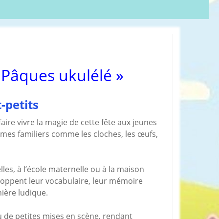
olères
Groupe administratif
chezveronalice
paration
Groupe de bricolage
sivité
des tout-petits
ommeil
Groupe FB de
Ukulélé Comptines
opreté
 Pâques ukulélé »
Groupe
ents de bébé
d’aménagement
il et
pour les assmats
mission
-petits
Pinterest chez
dagogie
Veronalice
ssori
ire vivre la magie de cette fête aux jeunes
èmes familiers comme les cloches, les œufs,
ents Enfants à
harger
rticles préférés
es, à l’école maternelle ou à la maison
eloppent leur vocabulaire, leur mémoire
nière ludique.
 de petites mises en scène, rendant