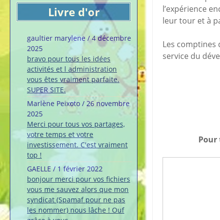
l’expérience en
Livre d'or
leur tour et à 
gaultier marylene
/
4 décembre
Les comptines d
2025
service du déve
bravo pour tous les idées
activités et l administration
vous êtes vraiment parfaite.
SUPER SITE.
Marlène Peixoto
/
26 novembre
2025
Merci pour tous vos partages,
votre temps et votre
Pour 
investissement. C'est vraiment
top !
GAELLE
/
1 février 2022
bonjour merci pour vos fichiers
vous me sauvez alors que mon
syndicat (Spamaf pour ne pas
les nommer) nous lâche ! Ouf