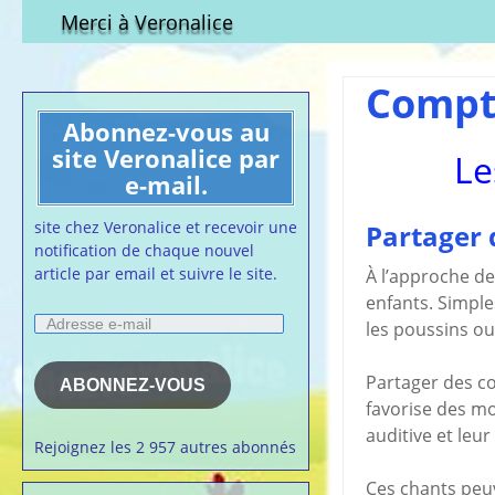
Qui est-elle ?
fichier à tél
Merci à Veronalice
Adhésion demandes
S.M.I.C et Co
bulletin d’adhésion
Affiches pou
Compt
Convention
Abonnez-vous au
Collective
site Veronalice par
Le
Lettres Types
e-mail.
Projet d’accu
calendrier d
site chez Veronalice et recevoir une
Partager 
Vaccination
notification de chaque nouvel
article par email et suivre le site.
Cartes de vis
À l’approche de
nounou
enfants. Simple
Adresse
Affiches de 
les poussins ou 
e-
la semaine
mail
Membres du 
Partager des co
ABONNEZ-VOUS
favorise des mo
Articles chez
veronalice
auditive et leu
Rejoignez les 2 957 autres abonnés
Ces chants peu