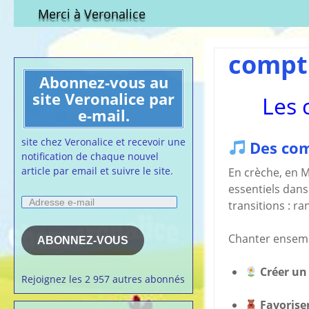
Qui est-elle ?
fichier à tél
Merci à Veronalice
Adhésion demandes
S.M.I.C et Co
bulletin d’adhésion
Affiches pou
compt
Convention
Abonnez-vous au
Collective
site Veronalice par
Les 
Lettres Types
e-mail.
Projet d’accu
calendrier d
site chez Veronalice et recevoir une
Des com
Vaccination
notification de chaque nouvel
article par email et suivre le site.
Cartes de vis
En crèche, en 
nounou
essentiels dans
Adresse
Affiches de 
transitions : ra
e-
la semaine
mail
Membres du 
Chanter ensemb
ABONNEZ-VOUS
Articles chez
veronalice
Créer un
Rejoignez les 2 957 autres abonnés
Favoriser