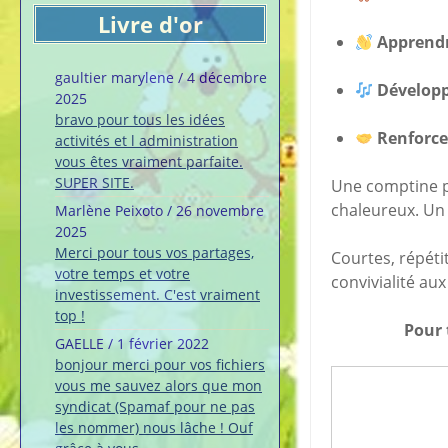
Livre d'or
Apprendre
gaultier marylene
/
4 décembre
Développ
2025
bravo pour tous les idées
Renforce
activités et l administration
vous êtes vraiment parfaite.
SUPER SITE.
Une comptine p
chaleureux. Un 
Marlène Peixoto
/
26 novembre
2025
Merci pour tous vos partages,
Courtes, répéti
votre temps et votre
convivialité aux
investissement. C'est vraiment
top !
Pour 
GAELLE
/
1 février 2022
bonjour merci pour vos fichiers
vous me sauvez alors que mon
syndicat (Spamaf pour ne pas
les nommer) nous lâche ! Ouf