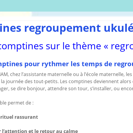
écharger
Coloriages
Les C
Comptines
tisations
La Sé
Comptines à gestes
r book
Agres
ou pas
ines regroupement ukulé
Le S
Tablatures Musiques
La Pr
Tablatures Ukulélé
comptines sur le thème « reg
adultes
Les d
eil
Accue
es
trans
ptines pour rythmer les temps de regr
La pé
ites
Monte
MAM, chez l’assistante maternelle ou à l’école maternelle,
 la journée des tout-petits. Les comptines deviennent alor
Docum
menu de
téléc
nger, se dire bonjour, attendre son tour, s’installer, ou enco
Mes a
site
le permet de :
 rituel rassurant
 l’attention et le retour au calme