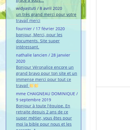
grâce à vous...
widyastuti
/
8 avril 2020
un très grand merci pour votre
travail merci
fournier
/
17 février 2020
bonjour, Merci, pour les
documents. Site super
intéressant.
nathalie lancien
/
28 janvier
2020
Bonjour Véronalice encore un
grand bravo pour ton site et un
immense merci pour tout ce
travail
mme CHAIGNEAU DOMINIQUE
/
9 septembre 2019
Bonjour à toute l'équipe. En
retraite depuis 2 ans de ce
super métier, vous êtes pour
moi la bible pour nous et les