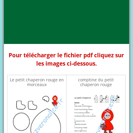
Pour télécharger le fichier pdf cliquez sur
les images ci-dessous.
Le petit chaperon rouge en
comptine du petit
morceaux
chaperon rouge