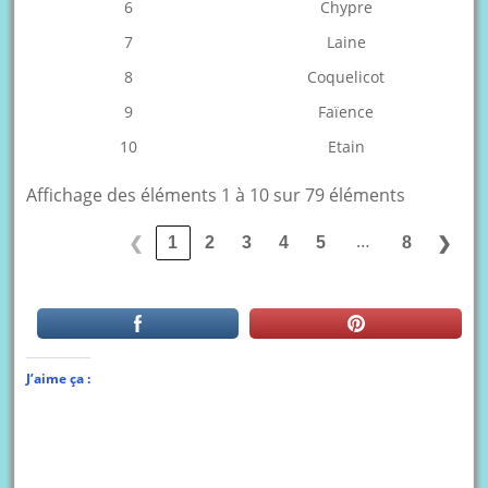
6
Chypre
7
Laine
8
Coquelicot
9
Faïence
10
Etain
Affichage des éléments 1 à 10 sur 79 éléments
…
1
2
3
4
5
8
❮
❯
J’aime ça :