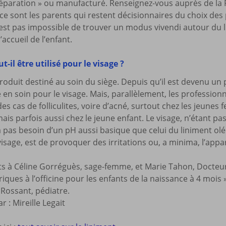
préparation » ou manufacturé. Renseignez-vous auprès de la
 ce sont les parents qui restent décisionnaires du choix des
n’est pas impossible de trouver un modus vivendi autour du li
’accueil de l’enfant.
t-il être utilisé pour le visage ?
produit destiné au soin du siège. Depuis qu’il est devenu un 
sé en soin pour le visage. Mais, parallèlement, les professio
s cas de folliculites, voire d’acné, surtout chez les jeunes f
ais parfois aussi chez le jeune enfant. Le visage, n’étant p
a pas besoin d’un pH aussi basique que celui du liniment oléo-
visage, est de provoquer des irritations ou, a minima, l’appa
 à Céline Gorréguès, sage-femme, et Marie Tahon, Docteur
riques à l’officine pour les enfants de la naissance à 4 mois
 Rossant, pédiatre.
r : Mireille Legait