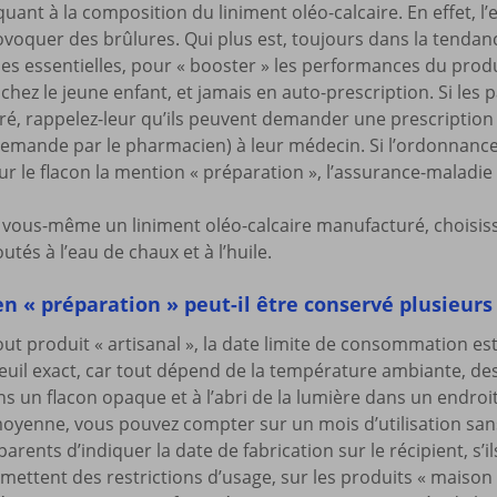
quant à la composition du liniment oléo-calcaire. En effet, l
ovoquer des brûlures. Qui plus est, toujours dans la tendanc
les essentielles, pour « booster » les performances du produi
chez le jeune enfant, et jamais en auto-prescription. Si les 
, rappelez-leur qu’ils peuvent demander une prescription 
demande par le pharmacien) à leur médecin. Si l’ordonnance
ur le flacon la mention « préparation », l’assurance-maladie
z vous-même un liniment oléo-calcaire manufacturé, choisi
tés à l’eau de chaux et à l’huile.
en « préparation » peut-il être conservé plusieurs
t produit « artisanal », la date limite de consommation est 
uil exact, car tout dépend de la température ambiante, de
s un flacon opaque et à l’abri de la lumière dans un endroit 
 moyenne, vous pouvez compter sur un mois d’utilisation san
rents d’indiquer la date de fabrication sur le récipient, s’
mettent des restrictions d’usage, sur les produits « maison 