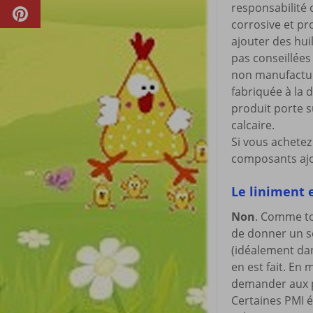
responsabilité 
corrosive et pr
ajouter des hui
pas conseillées 
non manufacturé
fabriquée à la 
produit porte s
calcaire.
Si vous achete
composants ajou
Le liniment 
Non
. Comme tou
de donner un se
(idéalement dan
en est fait. En
demander aux pa
Certaines PMI é