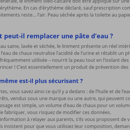
 générale, le liniment oléo-calcaire doit être appliqué sur u
’érythème. En cas d’érythème déclaré, sauf prescription c
aitements reste… l’air. Peau séchée après la toilette au pap
t peut-il remplacer une pâte d’eau ?
au saine, lavée et séchée, le liniment présente un réel intér
 l’eau de chaux neutralise l’acidité de l’urine et rétablit un 
s fréquemment utilisée – nourrit la peau tout en l’isolant des
le rincer ! C’est essentiellement un produit de prévention des
-même est-il plus sécurisant ?
rtes, vous savez ainsi ce qu’il y a dedans : de l’huile et de l
rêts, vendus sous une marque ou une autre, qui peuvent con
dosage est simple, un volume d’eau de chaux pour un volume d
e fabriquer, vous risquez de modifier ces données.
 information à relayer aux parents, s’ils vous proposent de 
ils insistent pour que vous utilisiez leur composition, dem