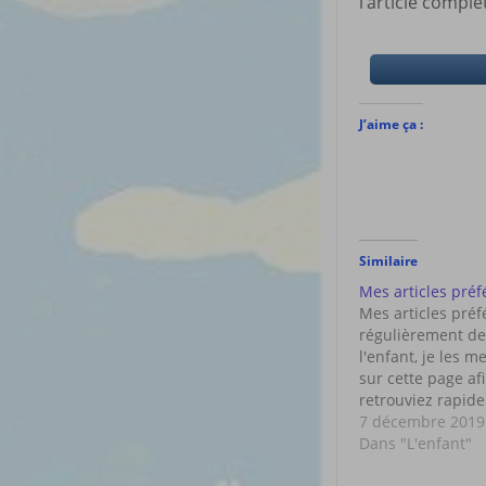
l’article complet
J’aime ça :
Similaire
Mes articles préf
Mes articles préfé
régulièrement des
l'enfant, je les m
sur cette page af
retrouviez rapide
niveau navigation
7 décembre 2019
du 10/05/2019 L
Dans "L'enfant"
L'autisme Accueil