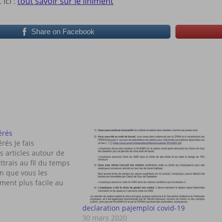
 ici :
tout savoir sur le liniment
Share on Facebook
érés
rés Je fais
 articles autour de
ettrais au fil du temps
in que vous les
ment plus facile au
 du site La propreté
es médicaments
declaration pajemploi covid-19
 et transmission La
30 mars 2020