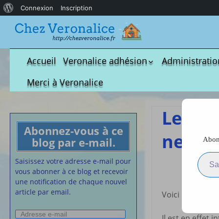
À
Connexion
Inscription
propos
de
WordPress
Accueil
Veronalice adhésion
Administratio
Qui est-elle ?
fichier à tél
Merci à Veronalice
Adhésion demandes
S.M.I.C et Co
bulletin d’adhésion
Affiches pou
Le lin
Convention
Abonnez-vous à ce
Collective
nettoy
blog par e-mail.
Abonn
Lettres Types
Saisissez votre adresse e-m
Projet d’accu
Saisissez votre adresse e-mail pour
calendrier d
vous abonner à ce blog et recevoir
Vaccination
une notification de chaque nouvel
article par email.
Cartes de vis
Voici un article
nounou
Adresse
Affiches de 
Il est en effet 