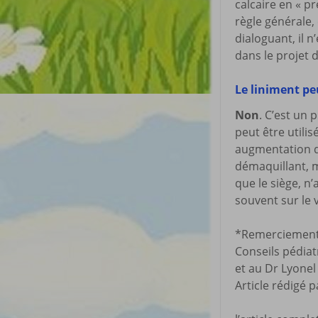
calcaire en « 
règle générale,
dialoguant, il 
dans le projet d
Le liniment peu
Non
. C’est un 
peut être utili
augmentation de
démaquillant, m
que le siège, n’
souvent sur le 
*Remerciements
Conseils pédiat
et au Dr Lyonel
Article rédigé pa