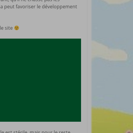
cela peut favoriser le développement
rticles préférés
le site
le est stérile, mais pour le reste