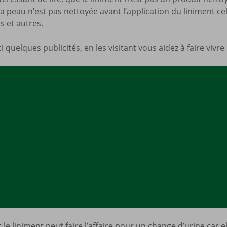
i la peau n’est pas nettoyée avant l’application du liniment 
Mes a
site
 et autres.
 quelques publicités, en les visitant vous aidez à faire vivre 
 le liniment peut faire l’affaire pour un change d’urine car el