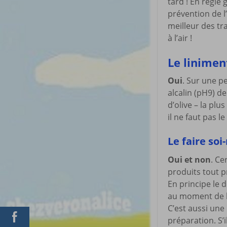
tard ! En règle
prévention de l
meilleur des tr
à l’air !
Le linimen
Oui
. Sur une pe
alcalin (pH9) de
d’olive – la plu
il ne faut pas 
Le faire soi
Oui et non
. Ce
produits tout p
En principe le 
au moment de l
C’est aussi une
préparation. S’