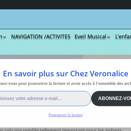
n
NAVIGATION /ACTIVITES
Eveil Musical
L’enfa
écharger
Coloriages
Les C
Comptines
tisations
La Sé
Comptines à gestes
r book
Agres
ou pas
s sans écrans
En savoir plus sur Chez Veronalice
Le S
Tablatures Musiques
La Pr
Tablatures Ukulélé
4 pas sans écrans
ez-vous pour poursuivre la lecture et avoir accès à l’ensemble des arc
adultes
Les d
ail…
eil
t été rédigés par Sabine Duflo, psychologue à l’EPS
Accue
ABONNEZ-VO
 avec la participation des adhérents de l’association
es
trans
éducation et la réduction du temps écran) qui milite depuis
La pé
Poursuivre la lecture
ites
Monte
adolescents des risques liés aux addictions aux écrans.
Docum
menu de
téléc
car cela me semble tellement important pour les enfants