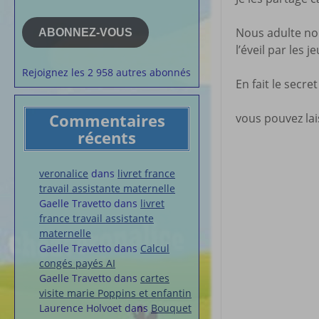
e-
la semaine
mail
Membres du 
Nous adulte nou
ABONNEZ-VOUS
l’éveil par les 
Articles chez
veronalice
Rejoignez les 2 958 autres abonnés
En fait le secr
Commentaires
vous pouvez lai
récents
veronalice
dans
livret france
travail assistante maternelle
Gaelle Travetto
dans
livret
france travail assistante
maternelle
Gaelle Travetto
dans
Calcul
congés payés AI
Gaelle Travetto
dans
cartes
visite marie Poppins et enfantin
Laurence Holvoet
dans
Bouquet