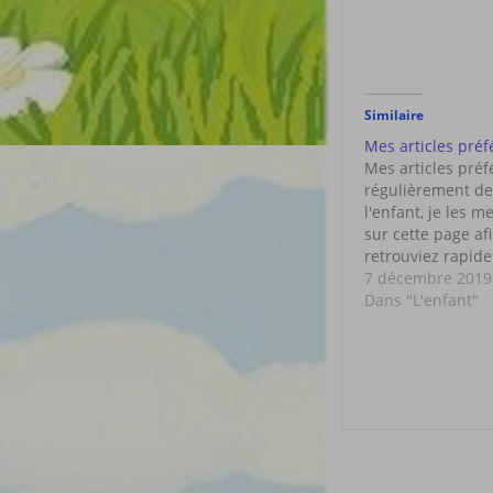
Similaire
Mes articles préf
Mes articles préfé
régulièrement des
l'enfant, je les m
sur cette page af
retrouviez rapide
niveau navigation
7 décembre 2019
du 10/05/2019 L
Dans "L'enfant"
L'autisme Accueil
pédagogie Montes
Les…
Post