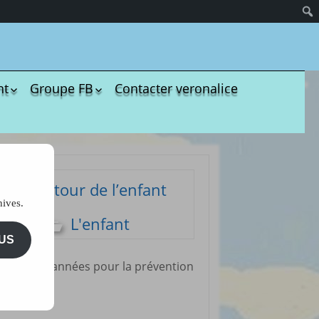
nt
Groupe FB
Contacter veronalice
olères
Groupe administratif
chezveronalice
paration
Groupe de bricolage
sivité
des tout-petits
ommeil
Groupe FB de
Autour de l’enfant
Ukulélé Comptines
opreté
hives.
Groupe
ents de bébé
L'enfant
d’aménagement
il et
pour les assmats
US
mission
Pinterest chez
 plusieurs années pour la prévention
dagogie
Veronalice
ssori
ents Enfants à
harger