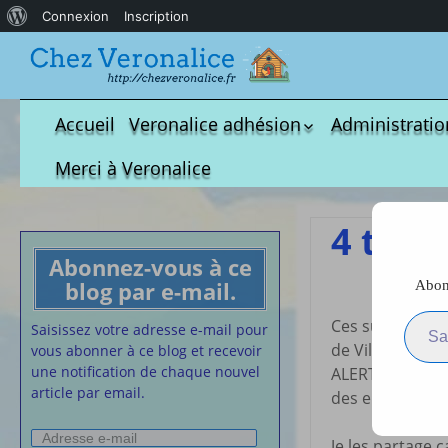
À
Connexion
Inscription
propos
de
WordPress
Accueil
Veronalice adhésion
Administratio
Qui est-elle ?
fichier à tél
Merci à Veronalice
Adhésion demandes
S.M.I.C et Co
bulletin d’adhésion
Affiches pou
4 temp
Convention
Abonnez-vous à ce
Collective
blog par e-mail.
Abonn
Lettres Types
Saisissez votre adresse e-m
Projet d’accu
Ces supports on
Saisissez votre adresse e-mail pour
de Ville-Evrard
calendrier d
vous abonner à ce blog et recevoir
Vaccination
une notification de chaque nouvel
ALERTE (pour l’
article par email.
Cartes de vis
des enfants et 
nounou
Adresse
Affiches de 
Je les partage 