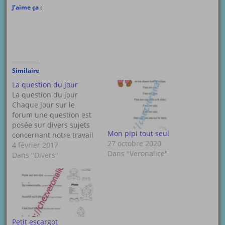
J’aime ça :
Similaire
La question du jour
La question du jour
Chaque jour sur le
forum une question est
posée sur divers sujets
Mon pipi tout seul
concernant notre travail
27 octobre 2020
ou autres vous pouvez
4 février 2017
Dans "Veronalice"
bien entendu y
Dans "Divers"
participer en vous
connectant sur le forum
ou en vous inscrivant si
cela n'est pas encore
fait. Le lien voici le lien
direct ou…
Petit escargot