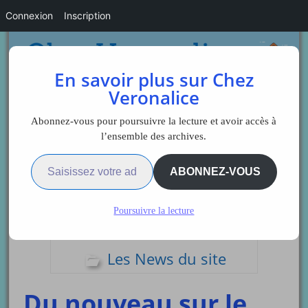
Connexion
Inscription
En savoir plus sur Chez
Veronalice
Abonnez-vous pour poursuivre la lecture et avoir accès à
l’ensemble des archives.
Saisissez votre adresse e-mail…
Sidebar
ABONNEZ-VOUS
Poursuivre la lecture
Divers
Les News du site
Du nouveau sur le