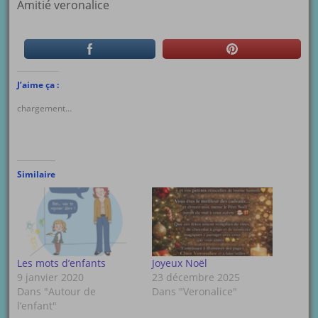
Amitié veronalice
J’aime ça :
chargement…
Similaire
Les mots d’enfants
Joyeux Noël
9 janvier 2020
23 décembre 2025
Dans "Autour de
Dans "Veronalice"
l’enfant"