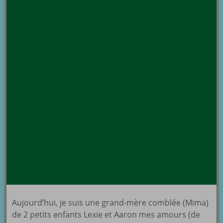
Aujourd’hui, je suis une grand-mère comblée (Mima)
de 2 petits enfants Lexie et Aaron mes amours (de