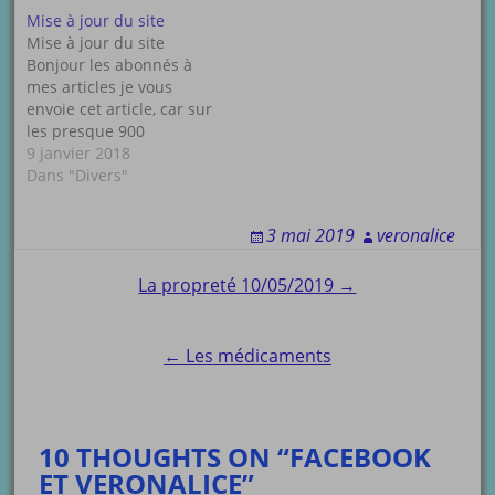
Mise à jour du site
Mise à jour du site
Bonjour les abonnés à
mes articles je vous
envoie cet article, car sur
les presque 900
abonnés, uniquement 79
9 janvier 2018
se sont inscrit à ma
Dans "Divers"
Newsletter il faut
impérativement si vous
3 mai 2019
veronalice
voulez recevoir toutes
les informations qui ne
Post
La propreté 10/05/2019 →
passent pas par les
articles, vous inscrire à…
navigation
← Les médicaments
10 THOUGHTS ON “FACEBOOK
ET VERONALICE”