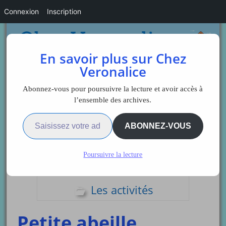
Connexion
Inscription
En savoir plus sur Chez
Veronalice
Abonnez-vous pour poursuivre la lecture et avoir accès à
l’ensemble des archives.
Saisissez votre adresse e-mail…
Sidebar
ABONNEZ-VOUS
Poursuivre la lecture
Comptines coloriage
Les activités
Petite abeille