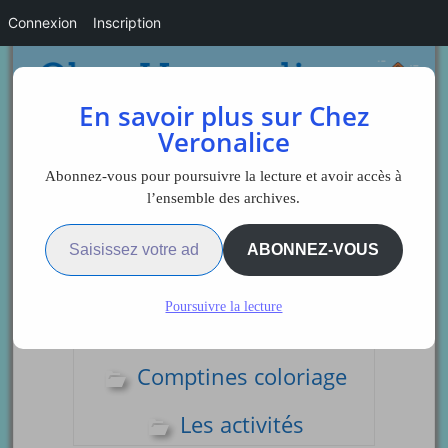
Connexion
Inscription
En savoir plus sur Chez
Veronalice
Abonnez-vous pour poursuivre la lecture et avoir accès à
l’ensemble des archives.
Saisissez votre adresse e-mail…
Sidebar
ABONNEZ-VOUS
Poursuivre la lecture
Comptines
Comptines coloriage
Les activités