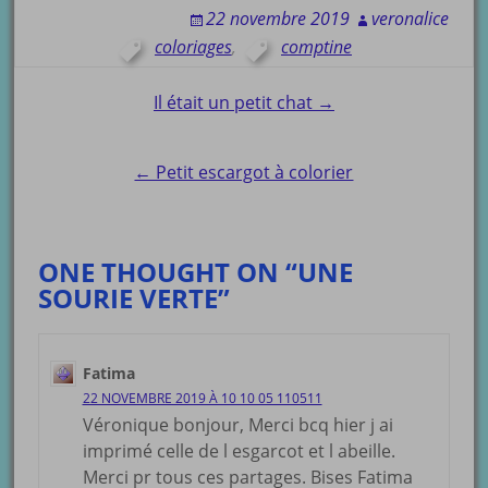
22 novembre 2019
veronalice
coloriages
,
comptine
Post
Il était un petit chat →
navigation
← Petit escargot à colorier
ONE THOUGHT ON “UNE
SOURIE VERTE”
Fatima
22 NOVEMBRE 2019 À 10 10 05 110511
Véronique bonjour, Merci bcq hier j ai
imprimé celle de l esgarcot et l abeille.
Merci pr tous ces partages. Bises Fatima