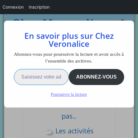
Connexion
Inscription
En savoir plus sur Chez
Veronalice
Abonnez-vous pour poursuivre la lecture et avoir accès à
l’ensemble des archives.
Saisissez votre adresse e-mail…
Sidebar
ABONNEZ-VOUS
Poursuivre la lecture
Coloriage gommettes ou
pas..
Les activités