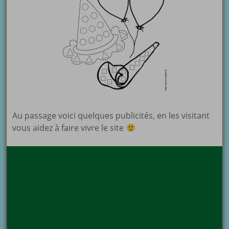
Au passage voici quelques publicités, en les visitant
vous aidez à faire vivre le site