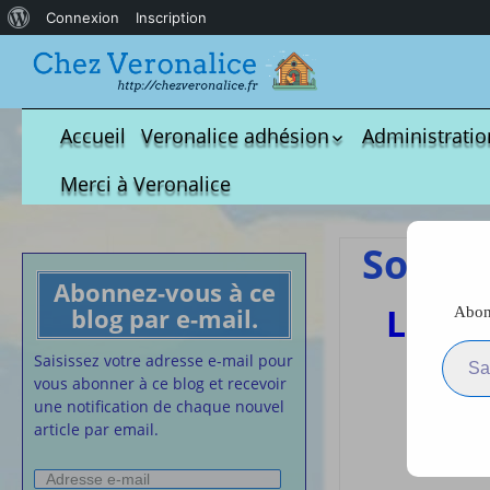
À
Connexion
Inscription
propos
de
WordPress
Accueil
Veronalice adhésion
Administratio
Qui est-elle ?
fichier à tél
Merci à Veronalice
Adhésion demandes
S.M.I.C et Co
bulletin d’adhésion
Affiches pou
Somme
Convention
Abonnez-vous à ce
Collective
Les s
blog par e-mail.
Abonn
Lettres Types
Saisissez votre adresse e-m
Projet d’accu
Saisissez votre adresse e-mail pour
calendrier d
vous abonner à ce blog et recevoir
Vaccination
une notification de chaque nouvel
article par email.
Cartes de vis
nounou
Adresse
Affiches de 