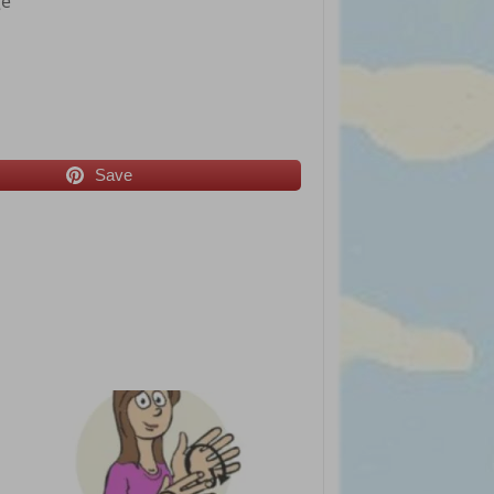
ge
Save