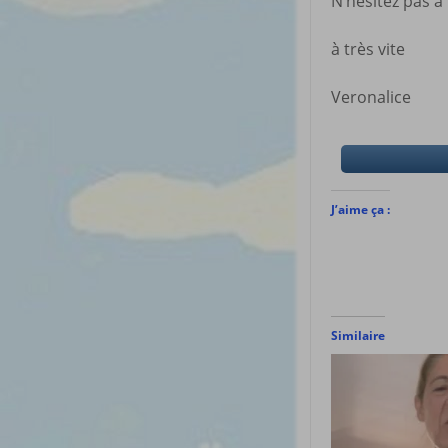
N’hésitez pas 
à très vite
Veronalice
J’aime ça :
Similaire