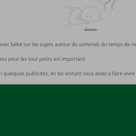
Mes a
site
c bébé sur les sujets autour du sommeil, du temps de repos
os pour les tout petits est important.
 quelques publicités, en les visitant vous aidez à faire vivre 