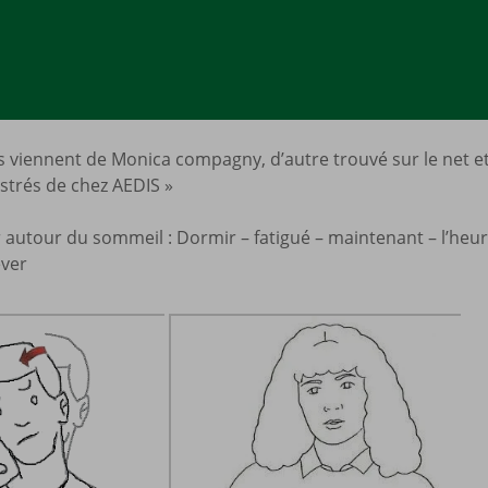
 viennent de Monica compagny, d’autre trouvé sur le net et 
ustrés de chez AEDIS »
 autour du sommeil : Dormir – fatigué – maintenant – l’heure
êver