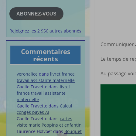
e-
la semaine
mail
Membres du 
ABONNEZ-VOUS
Articles chez
veronalice
Rejoignez les 2 956 autres abonnés
Communiquer ave
Commentaires
récents
Le temps de rep
Au passage voici
veronalice
dans
livret france
travail assistante maternelle
Gaelle Travetto
dans
livret
france travail assistante
maternelle
Gaelle Travetto
dans
Calcul
congés payés AI
Gaelle Travetto
dans
cartes
visite marie Poppins et enfantin
Laurence Holvoet
dans
Bouquet