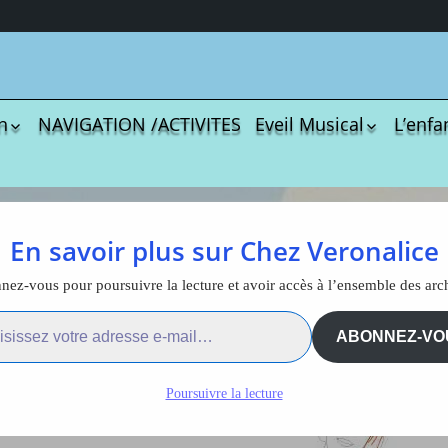
n
NAVIGATION /ACTIVITES
Eveil Musical
L’enfa
écharger
Coloriages
Les C
Comptines
tisations
La Sé
Comptines à gestes
r book
Agres
ou pas
il en LSF
En savoir plus sur Chez Veronalice
Le S
Tablatures Musiques
La Pr
Tablatures Ukulélé
ignes autour du sommeil
ez-vous pour poursuivre la lecture et avoir accès à l’ensemble des arc
adultes
Les d
ail…
en LSF
eil
Accue
ABONNEZ-VO
es
trans
La pé
Poursuivre la lecture
ites
Monte
Docum
menu de
téléc