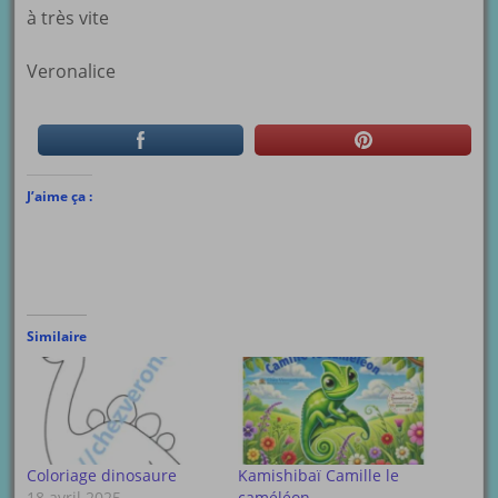
à très vite
Veronalice
J’aime ça :
Similaire
Coloriage dinosaure
Kamishibaï Camille le
18 avril 2025
caméléon