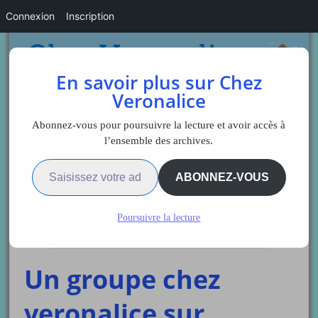
Connexion
Inscription
En savoir plus sur Chez
Veronalice
Abonnez-vous pour poursuivre la lecture et avoir accès à
l’ensemble des archives.
Saisissez votre adresse e-mail…
Sidebar
ABONNEZ-VOUS
Poursuivre la lecture
Veronalice
Un groupe chez
veronalice sur