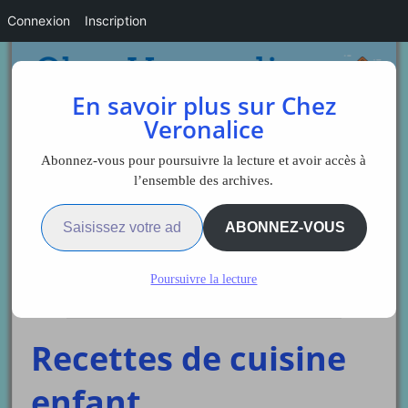
Connexion
Inscription
En savoir plus sur Chez
Veronalice
Abonnez-vous pour poursuivre la lecture et avoir accès à
l’ensemble des archives.
Saisissez votre adresse e-mail…
Sidebar
ABONNEZ-VOUS
Poursuivre la lecture
Veronalice
Recettes de cuisine
enfant