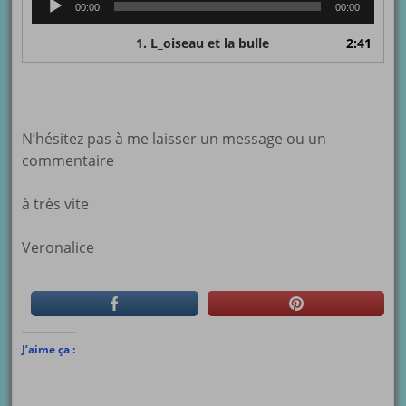
00:00
00:00
audio
1.
L_oiseau et la bulle
2:41
N’hésitez pas à me laisser un message ou un
commentaire
à très vite
Veronalice
J’aime ça :