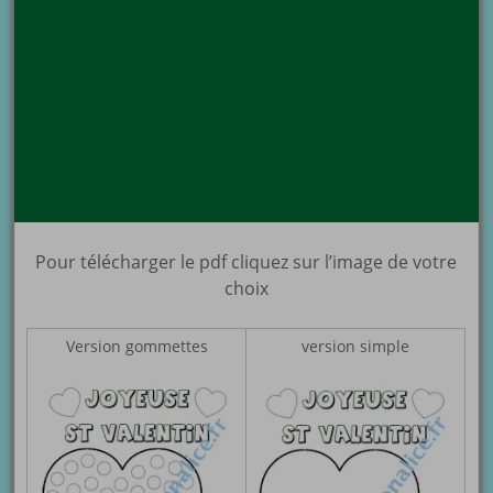
Pour télécharger le pdf cliquez sur l’image de votre
choix
Version gommettes
version simple