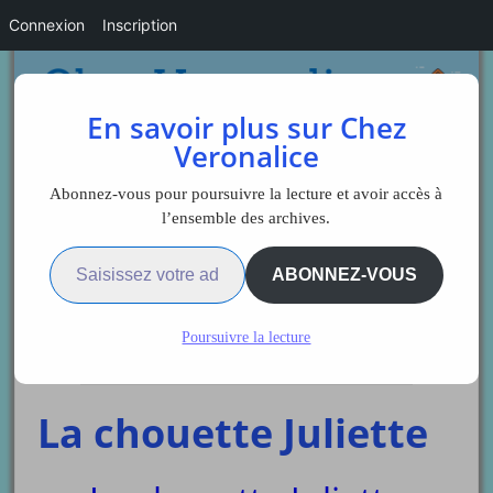
Connexion
Inscription
En savoir plus sur Chez
Veronalice
Abonnez-vous pour poursuivre la lecture et avoir accès à
l’ensemble des archives.
Saisissez votre adresse e-mail…
Sidebar
ABONNEZ-VOUS
Poursuivre la lecture
Veronalice
La chouette Juliette