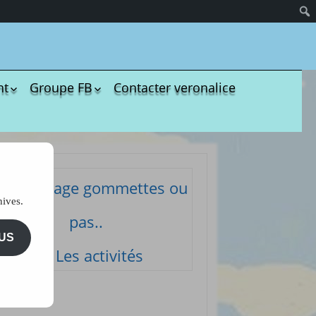
nt
Groupe FB
Contacter veronalice
olères
Groupe administratif
chezveronalice
paration
Groupe de bricolage
sivité
des tout-petits
ommeil
Groupe FB de
Coloriage gommettes ou
Ukulélé Comptines
opreté
hives.
Groupe
ents de bébé
pas..
d’aménagement
il et
pour les assmats
US
mission
Les activités
Pinterest chez
dagogie
Veronalice
ssori
ents Enfants à
harger