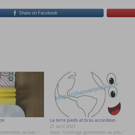
Share on Facebook
éon
La terre pieds et bras accordéon
21 avril 2025
gommettes ou pas.."
Dans "Coloriage gommettes ou pas.."