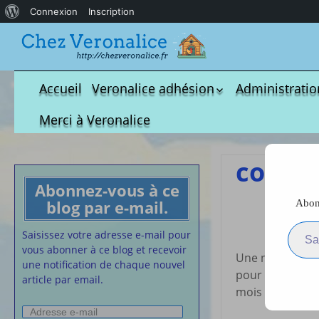
À
Connexion
Inscription
propos
de
WordPress
Accueil
Veronalice adhésion
Administratio
Qui est-elle ?
fichier à tél
Merci à Veronalice
Adhésion demandes
S.M.I.C et Co
bulletin d’adhésion
Affiches pou
colori
Convention
Abonnez-vous à ce
Collective
blog par e-mail.
Abonn
Lettres Types
Saisissez votre adresse e-m
Projet d’accu
Saisissez votre adresse e-mail pour
calendrier d
vous abonner à ce blog et recevoir
Une nouvelle c
Vaccination
une notification de chaque nouvel
pour l’occasion
article par email.
Cartes de vis
mois de juin
nounou
Adresse
Affiches de 