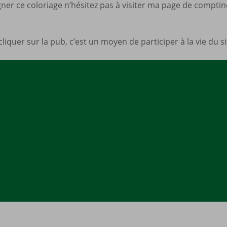
er ce coloriage n’hésitez pas à visiter ma page de compti
Mes a
site
cliquer sur la pub, c’est un moyen de participer à la vie du 