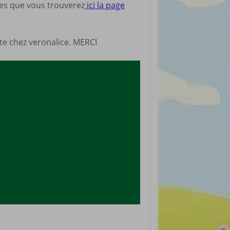
nes que vous trouverez
ici la page
rticles préférés
site chez veronalice. MERCI