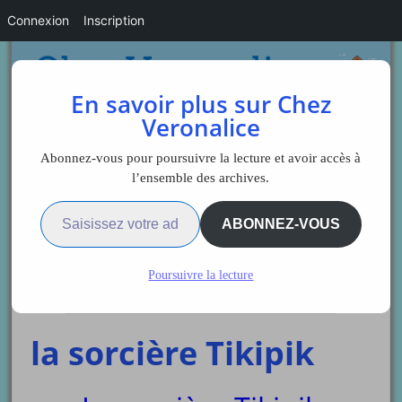
Connexion
Inscription
En savoir plus sur Chez
Veronalice
Abonnez-vous pour poursuivre la lecture et avoir accès à
l’ensemble des archives.
Saisissez votre adresse e-mail…
Sidebar
ABONNEZ-VOUS
Poursuivre la lecture
Les activités
ukulélé
la sorcière Tikipik