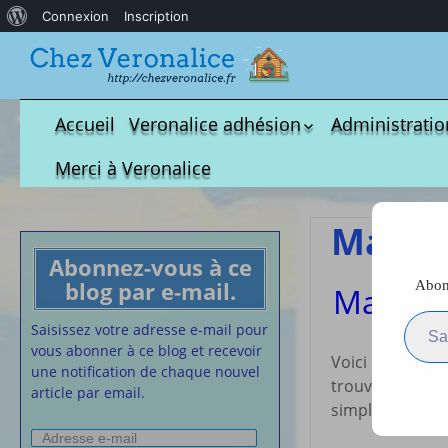
À
Connexion
Inscription
propos
de
WordPress
Accueil
Veronalice adhésion
Administratio
Qui est-elle ?
fichier à tél
Merci à Veronalice
Adhésion demandes
S.M.I.C et Co
bulletin d’adhésion
Affiches pou
Mante
Convention
Abonnez-vous à ce
Collective
blog par e-mail.
Abonn
Mantea
Lettres Types
Saisissez votre adresse e-m
Projet d’accu
Saisissez votre adresse e-mail pour
calendrier d
vous abonner à ce blog et recevoir
Voici une nouv
Vaccination
une notification de chaque nouvel
trouverez plus 
article par email.
Cartes de vis
simples pour le
nounou
Adresse
Affiches de 