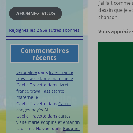
J’ai fait comme
e-
la semaine
mail
dessin que je v
Membres du 
ABONNEZ-VOUS
chanson.
Articles chez
veronalice
Rejoignez les 2 958 autres abonnés
Vous appréciez
Commentaires
récents
veronalice
dans
livret france
travail assistante maternelle
Gaelle Travetto
dans
livret
france travail assistante
maternelle
Gaelle Travetto
dans
Calcul
congés payés AI
Gaelle Travetto
dans
cartes
visite marie Poppins et enfantin
Laurence Holvoet
dans
Bouquet