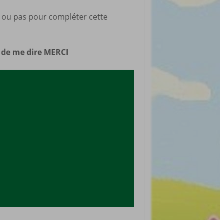
rticles préférés
s ou pas pour compléter cette
n de me dire MERCI