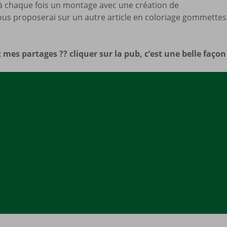
 à chaque fois un montage avec une création de
Mes a
ous proposerai sur un autre article en coloriage gommette
site
 mes partages ?? cliquer sur la pub, c’est une belle faço