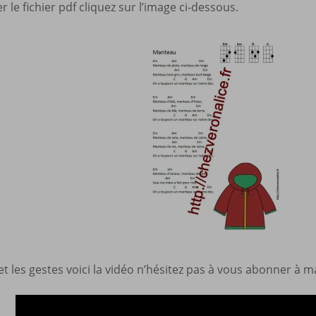
 le fichier pdf cliquez sur l’image ci-dessous.
r et les gestes voici la vidéo n’hésitez pas à vous abonner à