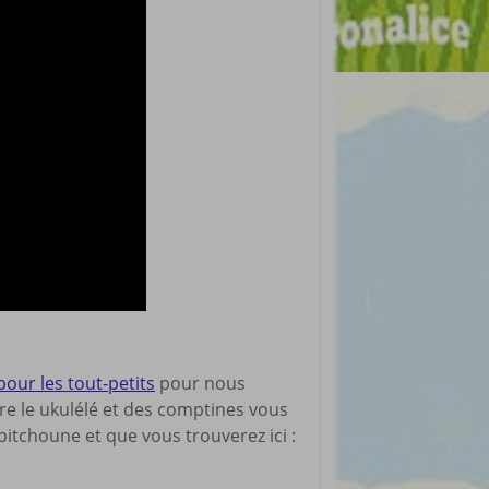
pour les tout-petits
pour nous
dre le ukulélé et des comptines vous
itchoune et que vous trouverez ici :