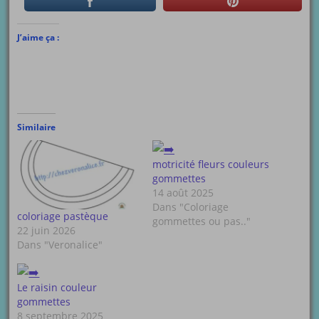
J’aime ça :
Similaire
motricité fleurs couleurs
gommettes
14 août 2025
Dans "Coloriage
coloriage pastèque
gommettes ou pas.."
22 juin 2026
Dans "Veronalice"
Le raisin couleur
gommettes
8 septembre 2025