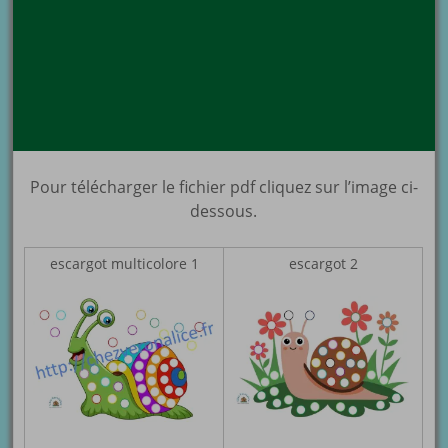
Pour télécharger le fichier pdf cliquez sur l’image ci-
dessous.
escargot multicolore 1
escargot 2