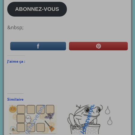
mail
ABONNEZ-VOUS
&nbsp;
J’aime ça :
Similaire