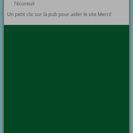
l’écureuil
Un petit clic sur la pub pour aider le site Merci!