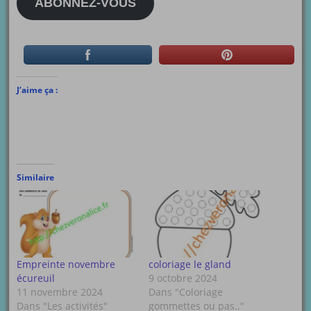
ABONNEZ-VOUS
J’aime ça :
Similaire
Empreinte novembre
coloriage le gland
écureuil
9 octobre 2024
11 novembre 2024
Dans "Coloriage
Dans "Les activités"
gommettes ou pas.."