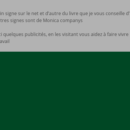
Mes a
site
ain signe sur le net et d’autre du livre que je vous conseille
autres signes sont de Monica companys
 quelques publicités, en les visitant vous aidez à faire vivre 
avail