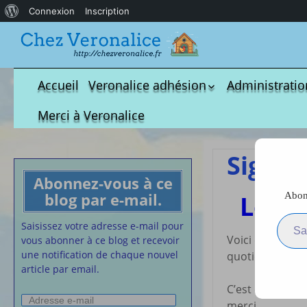
À
Connexion
Inscription
propos
de
WordPress
Accueil
Veronalice adhésion
Administratio
Qui est-elle ?
fichier à tél
Merci à Veronalice
Adhésion demandes
S.M.I.C et Co
bulletin d’adhésion
Affiches pou
Signes
Convention
Abonnez-vous à ce
Collective
blog par e-mail.
Abonn
Les s
Lettres Types
Saisissez votre adresse e-m
Projet d’accu
Saisissez votre adresse e-mail pour
Voici quelques 
calendrier d
vous abonner à ce blog et recevoir
Vaccination
une notification de chaque nouvel
quotidien au m
article par email.
Cartes de vis
nounou
C’est énormémen
Adresse
Affiches de 
merci