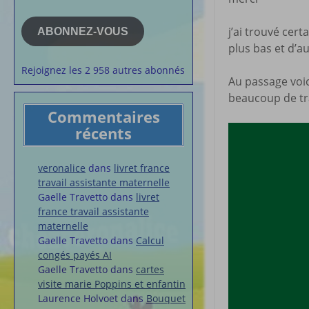
e-
la semaine
mail
Membres du 
j’ai trouvé cert
ABONNEZ-VOUS
plus bas et d’
Articles chez
veronalice
Rejoignez les 2 958 autres abonnés
Au passage voici
beaucoup de tr
Commentaires
récents
veronalice
dans
livret france
travail assistante maternelle
Gaelle Travetto
dans
livret
france travail assistante
maternelle
Gaelle Travetto
dans
Calcul
congés payés AI
Gaelle Travetto
dans
cartes
visite marie Poppins et enfantin
Laurence Holvoet
dans
Bouquet