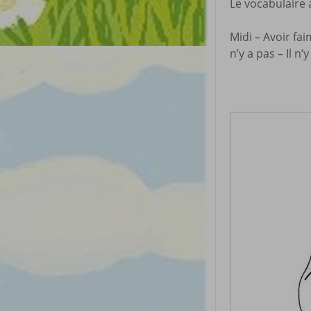
Le vocabulaire 
Midi – Avoir fa
n’y a pas – Il n