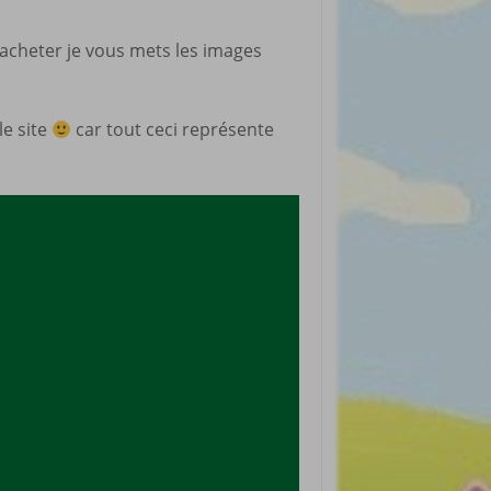
rticles préférés
 d’acheter je vous mets les images
le site
car tout ceci représente