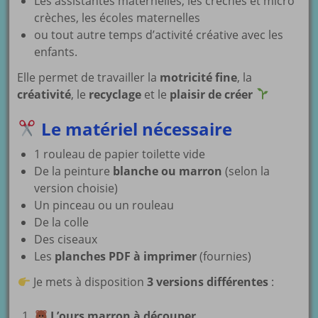
Les assistantes maternelles, les crèches et micro
crèches, les écoles maternelles
ou tout autre temps d’activité créative avec les
enfants.
Elle permet de travailler la
motricité fine
, la
créativité
, le
recyclage
et le
plaisir de créer
Le matériel nécessaire
1 rouleau de papier toilette vide
De la peinture
blanche ou marron
(selon la
version choisie)
Un pinceau ou un rouleau
De la colle
Des ciseaux
Les
planches PDF à imprimer
(fournies)
Je mets à disposition
3 versions différentes
:
L’ours marron à découper