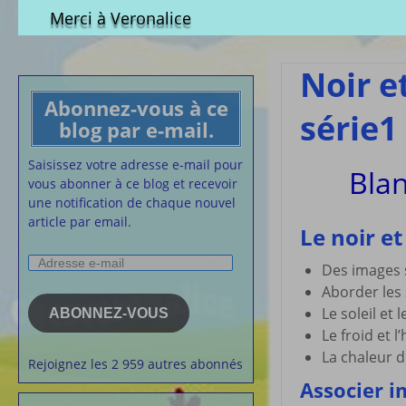
Qui est-elle ?
fichier à tél
Merci à Veronalice
Adhésion demandes
S.M.I.C et Co
bulletin d’adhésion
Affiches pou
Noir e
Convention
Abonnez-vous à ce
Collective
série1
blog par e-mail.
Lettres Types
Projet d’accu
Saisissez votre adresse e-mail pour
Blan
calendrier d
vous abonner à ce blog et recevoir
Vaccination
une notification de chaque nouvel
article par email.
Cartes de vis
Le noir et
nounou
Adresse
Affiches de 
Des images 
e-
la semaine
Aborder les
mail
Membres du 
Le soleil et 
ABONNEZ-VOUS
Le froid et l’
Articles chez
veronalice
La chaleur d
Rejoignez les 2 959 autres abonnés
Associer i