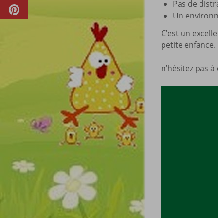
Pas de distr
Un environne
C’est un excell
petite enfance.
n’hésitez pas à 