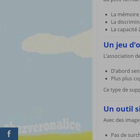
La mémoire 
La discrimi
La capacité
Un jeu d’
L’association d
D’abord sens
Plus plus co
Ce type de supp
Un outil s
Avec des images
Pas de surc