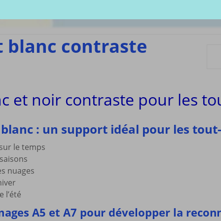
écharger
Coloriages
Les C
Comptines
tisations
La Sé
Comptines à gestes
r book
Agres
ou pas
t blanc contraste
Le S
Tablatures Musiques
La Pr
Tablatures Ukulélé
adultes
Les d
eil
Accue
c et noir contraste pour les tou
es
trans
La pé
ites
Monte
 blanc : un support idéal pour les tout-
Docum
menu de
téléc
sur le temps
 saisons
Mes a
site
les nuages
hiver
e l’été
mages A5 et A7 pour développer la reconn