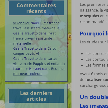
Commentaires
Les premières e
récents
naissance, la v
marquées
et l
recommandées p
veronalice
dans
livret france
travail assistante maternelle
Pourquoi le
Gaelle Travetto
dans
livret
france travail assistante
Les études sur 
maternelle
Gaelle Travetto
dans
Calcul
Les contrast
congés payés AI
Gaelle Travetto
dans
cartes
Les contour
visite marie Poppins et enfantin
Les formes 
Laurence Holvoet
dans
Bouquet
Avant 6 mois en
de coeur couleurs
de
focaliser s
surcharge visue
Les derniers
Un double
articles
Les images