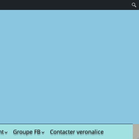
hives.
US
nt
Groupe FB
Contacter veronalice