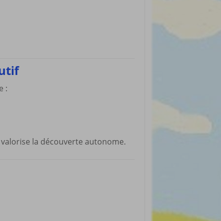
utif
 :
t valorise la découverte autonome.