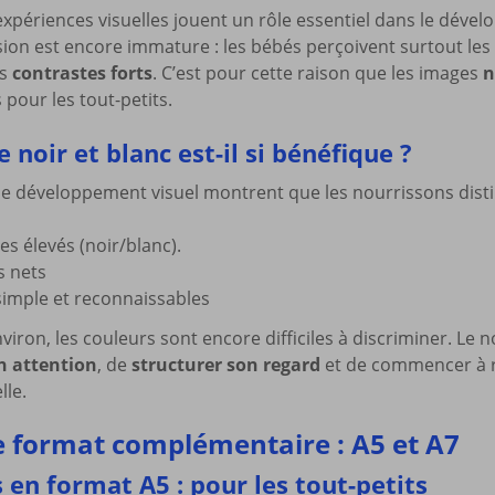
xpériences visuelles jouent un rôle essentiel dans le déve
ision est encore immature : les bébés perçoivent surtout les
es
contrastes forts
. C’est pour cette raison que les images
n
our les tout-petits.
 noir et blanc est-il si bénéfique ?
le développement visuel montrent que les nourrissons dist
es élevés (noir/blanc).
s nets
simple et reconnaissables
viron, les couleurs sont encore difficiles à discriminer. Le n
on attention
, de
structurer son regard
et de commencer à r
lle.
 format complémentaire : A5 et A7
 en format A5 : pour les tout-petits