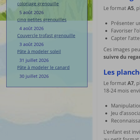
coloriage grenouille
Le format
A5
, 
5 août 2026
cinq petites grenouilles
Présenter u
4 août 2026
Favoriser l’
Couvercle trofast grenouille
Capter l’att
3 août 2026
Ces images peuv
Pâte à modeler soleil
suivre du rega
31 juillet 2026
Pâte à modeler le canard
Les planch
30 juillet 2026
Le format
A7
, 
18-24 mois envi
Manipulatio
Jeu d’associ
Reconnaissa
L’enfant est inv
au petit format 