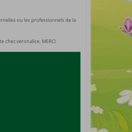
rnelles ou les professionnels de la
site chez veronalice. MERCI