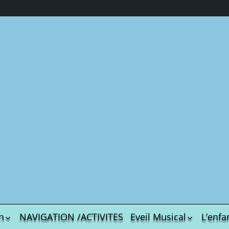
En savoir plus sur Chez Veronalice
ez-vous pour poursuivre la lecture et avoir accès à l’ensemble des arc
ail…
ABONNEZ-VO
Poursuivre la lecture
n
NAVIGATION /ACTIVITES
Eveil Musical
L’enfa