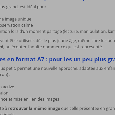
plus grand, est idéal pour :
ne image unique
observation calme
ention lors d’un moment partagé (lecture, manipulation, kam
ent être utilisées dès le plus jeune âge, même chez les b
rd
, ou écouter l’adulte nommer ce qui est représenté.
es en format A7 : pour les un peu plus g
plus petit, permet une nouvelle approche, adaptée aux enfan
ron) :
n active
ation
nce et mise en lien des images
ité à
retrouver la même image
que celle présentée en gra
stimule :