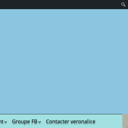
hives.
US
nt
Groupe FB
Contacter veronalice