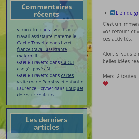
Commentaires
récents
Lien du gr
C’est un immens
veronalice
dans
livret france
vos retours et 
travail assistante maternelle
ces activités.
Gaelle Travetto
dans
livret
france travail assistante
Alors si vous en
maternelle
belles idées ré
Gaelle Travetto
dans
Calcul
congés payés AI
Gaelle Travetto
dans
cartes
Merci à toutes 
visite marie Poppins et enfantin
Laurence Holvoet
dans
Bouquet
de coeur couleurs
Les derniers
articles