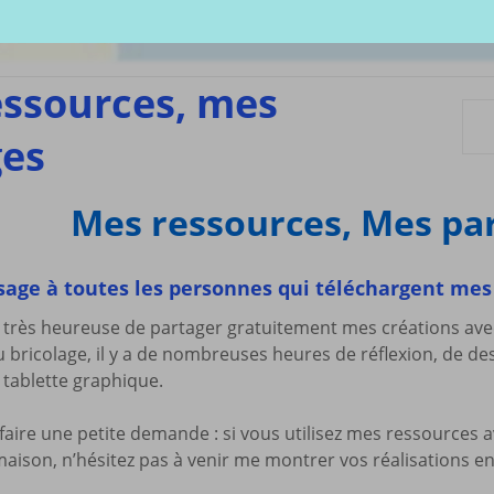
écharger
Coloriages
Les C
Comptines
tisations
La Sé
Comptines à gestes
r book
Agres
ou pas
ssources, mes
Le S
Tablatures Musiques
La Pr
ges
Tablatures Ukulélé
adultes
Les d
eil
Accue
Mes ressources, Mes pa
es
trans
La pé
ites
Monte
age à toutes les personnes qui téléchargent mes
Docum
menu de
téléc
s très heureuse de partager gratuitement mes créations ave
ou bricolage, il y a de nombreuses heures de réflexion, de de
Mes a
site
tablette graphique.
 faire une petite demande : si vous utilisez mes ressources a
maison, n’hésitez pas à venir me montrer vos réalisations 