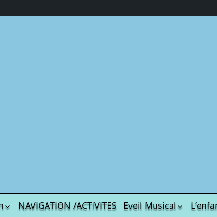
En savoir plus sur Chez Veronalice
ez-vous pour poursuivre la lecture et avoir accès à l’ensemble des arc
ail…
ABONNEZ-VO
Poursuivre la lecture
n
NAVIGATION /ACTIVITES
Eveil Musical
L’enfa