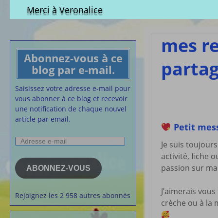
Qui est-elle ?
fichier à tél
Merci à Veronalice
Adhésion demandes
S.M.I.C et Co
bulletin d’adhésion
Affiches pou
mes re
Convention
Abonnez-vous à ce
Collective
parta
blog par e-mail.
Lettres Types
Projet d’accu
Saisissez votre adresse e-mail pour
calendrier d
vous abonner à ce blog et recevoir
Vaccination
une notification de chaque nouvel
article par email.
Cartes de vis
Petit mess
nounou
Adresse
Affiches de 
Je suis toujour
e-
la semaine
activité, fiche 
mail
Membres du 
passion sur ma 
ABONNEZ-VOUS
Articles chez
veronalice
J’aimerais vous
Rejoignez les 2 958 autres abonnés
crèche ou à la 