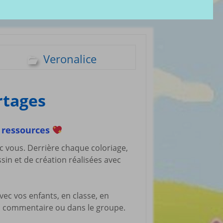
olères
Groupe administratif
chezveronalice
paration
Groupe de bricolage
sivité
des tout-petits
ommeil
Groupe FB de
Veronalice
Ukulélé Comptines
opreté
Groupe
ents de bébé
d’aménagement
il et
pour les assmats
rtages
mission
Pinterest chez
dagogie
Veronalice
ssori
 ressources
ents Enfants à
harger
c vous. Derrière chaque coloriage,
ssin et de création réalisées avec
rticles préférés
vec vos enfants, en classe, en
en commentaire ou dans le groupe.