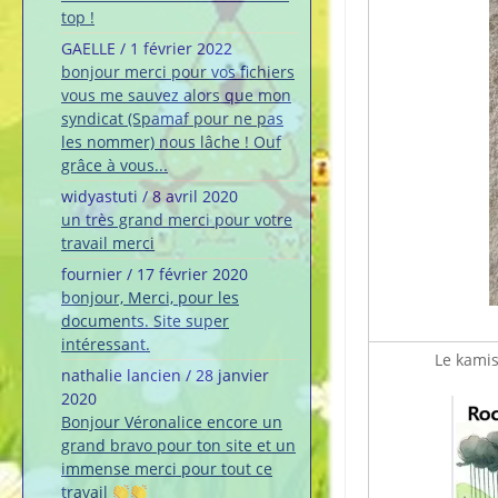
top !
GAELLE
/
1 février 2022
bonjour merci pour vos fichiers
vous me sauvez alors que mon
syndicat (Spamaf pour ne pas
les nommer) nous lâche ! Ouf
grâce à vous...
widyastuti
/
8 avril 2020
un très grand merci pour votre
travail merci
fournier
/
17 février 2020
bonjour, Merci, pour les
documents. Site super
intéressant.
Le kamis
nathalie lancien
/
28 janvier
2020
Bonjour Véronalice encore un
grand bravo pour ton site et un
immense merci pour tout ce
travail