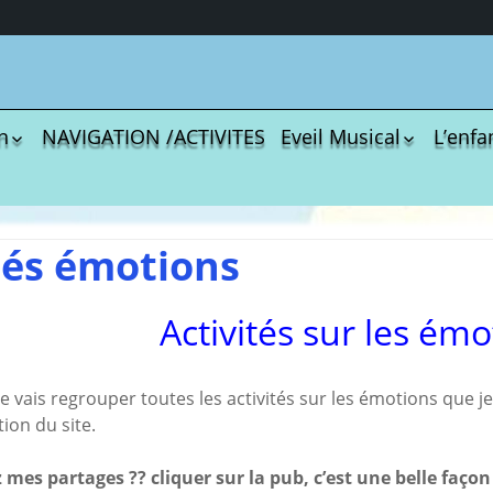
n
NAVIGATION /ACTIVITES
Eveil Musical
L’enfa
écharger
Coloriages
Les C
Comptines
tisations
La Sé
Comptines à gestes
r book
Agres
ou pas
tés émotions
Le S
Tablatures Musiques
La Pr
Tablatures Ukulélé
Activités sur les émo
adultes
Les d
eil
Accue
es
trans
je vais regrouper toutes les activités sur les émotions que j
La pé
ion du site.
ites
Monte
Docum
 mes partages ?? cliquer sur la pub, c’est une belle faço
menu de
téléc