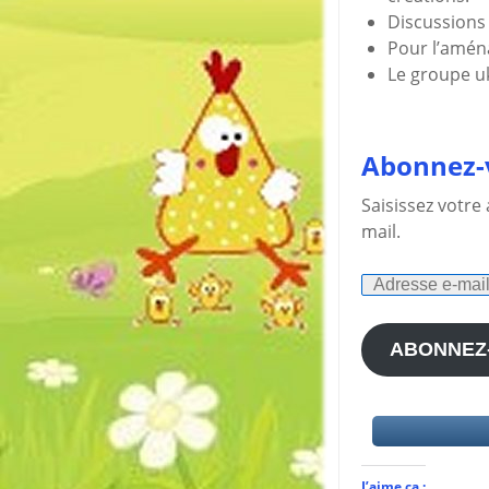
Discussion
Pour l’amé
Le groupe uk
Abonnez-v
Saisissez votre
mail.
Adresse
e-
mail
ABONNEZ
J’aime ça :