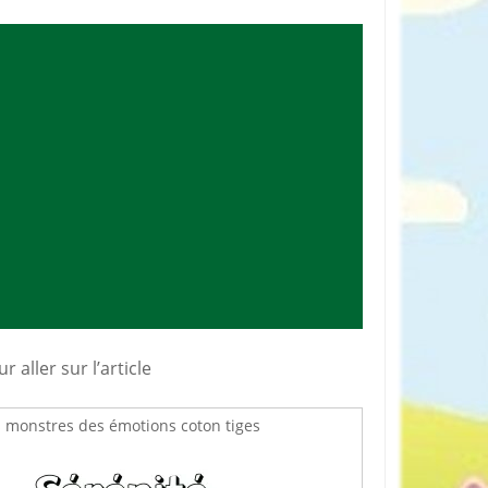
rticles préférés
 aller sur l’article
 monstres des émotions coton tiges