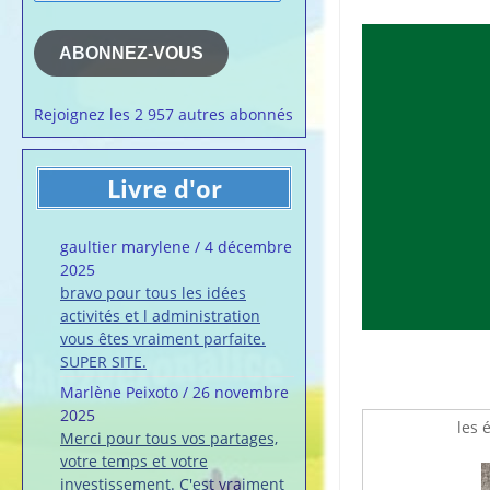
e-
la semaine
mail
Membres du 
ABONNEZ-VOUS
Articles chez
veronalice
Rejoignez les 2 957 autres abonnés
Livre d'or
gaultier marylene
/
4 décembre
2025
bravo pour tous les idées
activités et l administration
vous êtes vraiment parfaite.
SUPER SITE.
Marlène Peixoto
/
26 novembre
2025
les 
Merci pour tous vos partages,
votre temps et votre
investissement. C'est vraiment