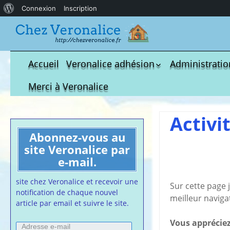
À
Connexion
Inscription
propos
de
WordPress
Accueil
Veronalice adhésion
Administratio
Qui est-elle ?
fichier à tél
Merci à Veronalice
Adhésion demandes
S.M.I.C et Co
bulletin d’adhésion
Affiches pou
Activi
Convention
Abonnez-vous au
Collective
site Veronalice par
Lettres Types
e-mail.
Projet d’accu
calendrier d
site chez Veronalice et recevoir une
Sur cette page 
Vaccination
notification de chaque nouvel
meilleur navigat
article par email et suivre le site.
Cartes de vis
nounou
Vous appréciez
Adresse
Affiches de 