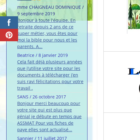
mme CHAIGNEAU DOMINIQUE
/
9 septembre 2019
Bonjour à toute l'équipe. En
retraite depuis 2 ans de ce
super métier, vous êtes pour
moi la bible pour nous et les
parents. A...
Beatrice
/
8 janvier 2019
Cela fait déjà plusieurs années
que j’utilise votre site pour les
documents à télécharger j’en
suis ravi félicitations pour votre
travail .
SANS
/
26 octobre 2017
Bonjour merci beaucoup pour
votre site qui est plus que
génial je débute en temps que
ASSMAT Pour vos fiches de
paye elles sont actualisé...
Sannier
/
11 juillet 2017