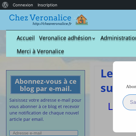
À
Connexion
Inscription
propos
de
WordPress
Accueil
Veronalice adhésion
Administratio
Qui est-elle ?
fichier à tél
Merci à Veronalice
Adhésion demandes
S.M.I.C et Co
bulletin d’adhésion
Affiches pou
Les ém
Convention
Abonnez-vous à ce
Collective
sur b
blog par e-mail.
Abonn
Lettres Types
Saisissez votre adresse e-m
Projet d’accu
Saisissez votre adresse e-mail pour
Les é
calendrier d
vous abonner à ce blog et recevoir
Vaccination
une notification de chaque nouvel
article par email.
Cartes de vis
nounou
Adresse
Affiches de 