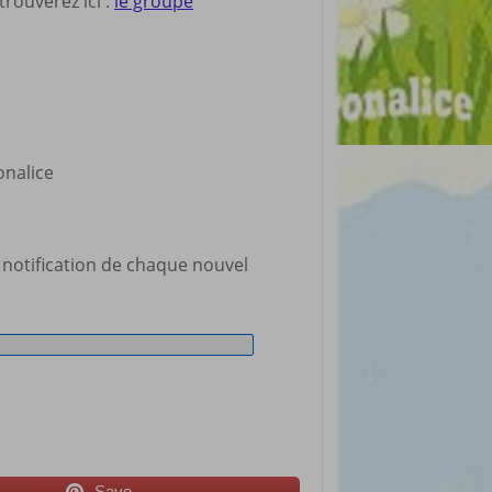
rouverez ici :
le groupe
ronalice
 notification de chaque nouvel
Save