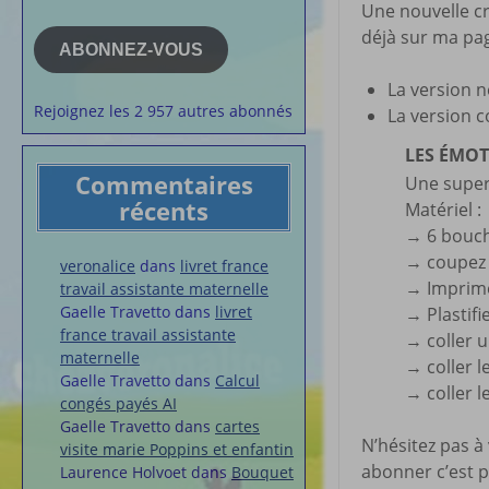
Une nouvelle cr
e-
la semaine
mail
déjà sur ma pag
Membres du 
ABONNEZ-VOUS
Articles chez
La version 
veronalice
Rejoignez les 2 957 autres abonnés
La version c
LES ÉMO
Commentaires
Une super
récents
Matériel :
→
6 bouch
→ coupez l
veronalice
dans
livret france
→ Imprime
travail assistante maternelle
Gaelle Travetto
dans
livret
→ Plastifie
france travail assistante
→ coller u
maternelle
→ coller l
Gaelle Travetto
dans
Calcul
→ coller l
congés payés AI
Gaelle Travetto
dans
cartes
N’hésitez pas à
visite marie Poppins et enfantin
abonner c’est pl
Laurence Holvoet
dans
Bouquet