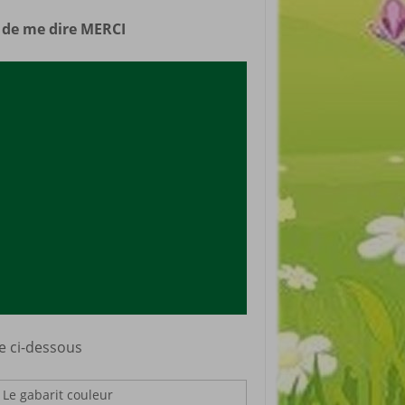
n de me dire MERCI
ge ci-dessous
Le gabarit couleur