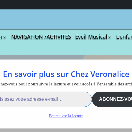
n
NAVIGATION /ACTIVITES
Eveil Musical
L’enfa
écharger
Coloriages
Les C
Comptines
tisations
La Sé
Comptines à gestes
r book
Agres
ou pas
otions avec un visage
En savoir plus sur Chez Veronalice
Le S
Tablatures Musiques
La Pr
ouchons
Tablatures Ukulélé
ez-vous pour poursuivre la lecture et avoir accès à l’ensemble des arc
adultes
Les d
ail…
eil
Accue
ABONNEZ-VO
motions avec un visage de
es
trans
La pé
bouchons
Poursuivre la lecture
ites
Monte
Docum
menu de
téléc