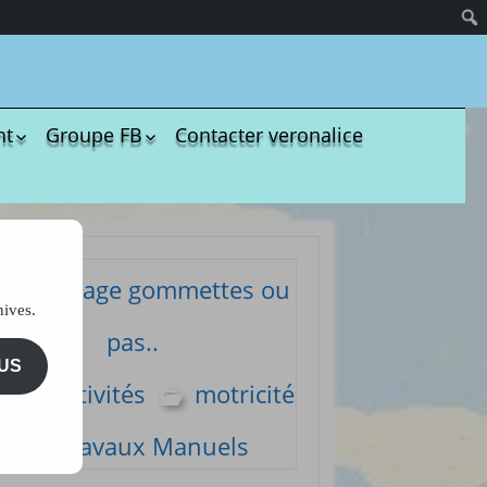
nt
Groupe FB
Contacter veronalice
olères
Groupe administratif
chezveronalice
paration
Groupe de bricolage
sivité
des tout-petits
ommeil
Groupe FB de
Coloriage gommettes ou
Ukulélé Comptines
opreté
hives.
Groupe
ents de bébé
pas..
d’aménagement
il et
pour les assmats
US
mission
Les activités
motricité
Pinterest chez
dagogie
Veronalice
ssori
Travaux Manuels
ents Enfants à
harger