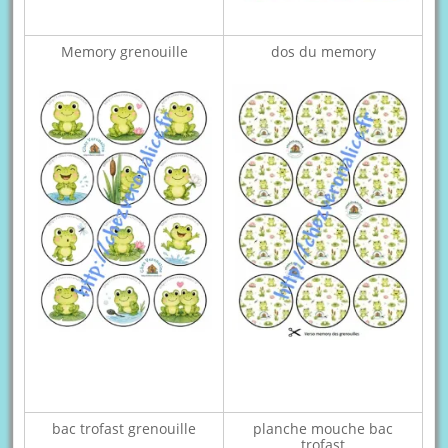
Memory grenouille
dos du memory
bac trofast grenouille
planche mouche bac
trofast