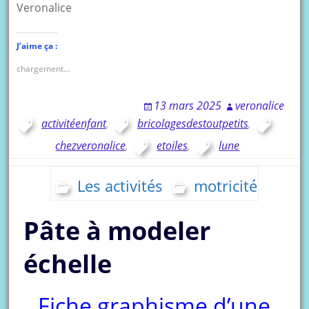
Veronalice
J’aime ça :
chargement…
13 mars 2025
veronalice
activitéenfant
,
bricolagesdestoutpetits
,
chezveronalice
,
etoiles
,
lune
Les activités
motricité
Pâte à modeler
échelle
Fiche graphisme d’une