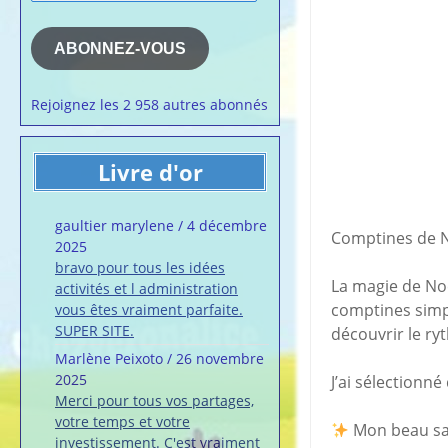
e-
la semaine
mail
Membres du 
ABONNEZ-VOUS
Articles chez
veronalice
Rejoignez les 2 958 autres abonnés
Livre d'or
gaultier marylene
/
4 décembre
Comptines de No
2025
bravo pour tous les idées
La magie de No
activités et l administration
comptines simpl
vous êtes vraiment parfaite.
SUPER SITE.
découvrir le ryt
Marlène Peixoto
/
26 novembre
2025
J’ai sélectionn
Merci pour tous vos partages,
votre temps et votre
Mon beau sa
investissement. C'est vraiment