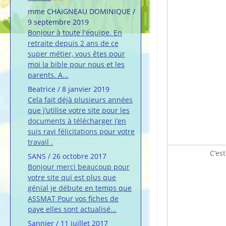
mme CHAIGNEAU DOMINIQUE
/
9 septembre 2019
Bonjour à toute l'équipe. En
retraite depuis 2 ans de ce
super métier, vous êtes pour
moi la bible pour nous et les
parents. A...
Beatrice
/
8 janvier 2019
Cela fait déjà plusieurs années
que j’utilise votre site pour les
documents à télécharger j’en
suis ravi félicitations pour votre
travail .
C’es
SANS
/
26 octobre 2017
Bonjour merci beaucoup pour
votre site qui est plus que
génial je débute en temps que
ASSMAT Pour vos fiches de
paye elles sont actualisé...
Sannier
/
11 juillet 2017