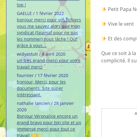
top !
Petit Papa N
GAELLE
/
1 février 2022
bonjour merci pour vos fichiers
Vive le vent
vous me sauvez alors que mon
syndicat (Spamaf pour ne pas
Et des compti
les nommer) nous lâche ! Ouf
grâce à vous...
Que ce soit à l
widyastuti
/
8 avril 2020
complicité. Il s
un très grand merci pour votre
travail merci
fournier
/
17 février 2020
bonjour, Merci, pour les
documents. Site super
intéressant.
nathalie lancien
/
28 janvier
2020
A
Bonjour Véronalice encore un
grand bravo pour ton site et un
immense merci pour tout ce
travail