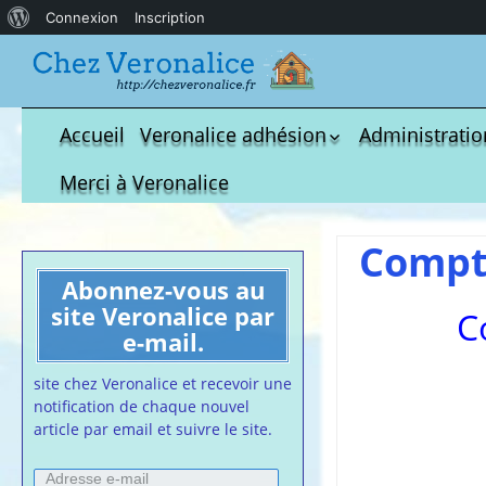
À
Connexion
Inscription
propos
de
WordPress
Accueil
Veronalice adhésion
Administratio
Qui est-elle ?
fichier à tél
Merci à Veronalice
Adhésion demandes
S.M.I.C et Co
bulletin d’adhésion
Affiches pou
Compti
Convention
Abonnez-vous au
Collective
site Veronalice par
C
Lettres Types
e-mail.
Projet d’accu
calendrier d
site chez Veronalice et recevoir une
Vaccination
notification de chaque nouvel
article par email et suivre le site.
Cartes de vis
nounou
Adresse
Affiches de 