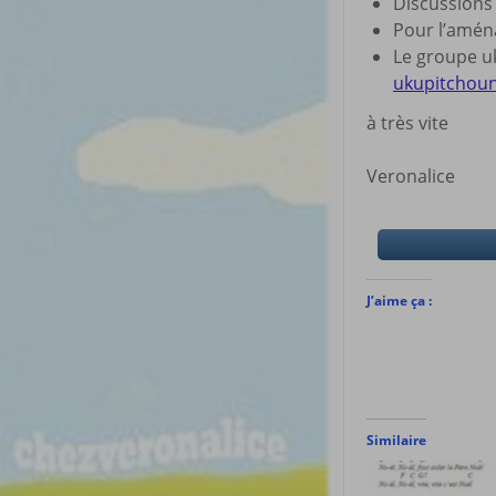
Discussion
Pour l’amé
Le groupe uk
ukupitchou
à très vite
Veronalice
J’aime ça :
Similaire