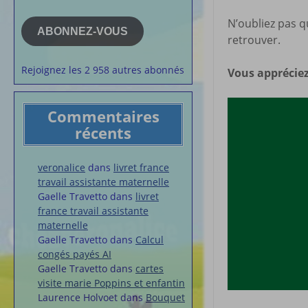
e-
la semaine
mail
N’oubliez pas q
Membres du 
ABONNEZ-VOUS
retrouver.
Articles chez
veronalice
Rejoignez les 2 958 autres abonnés
Vous appréciez
Commentaires
récents
veronalice
dans
livret france
travail assistante maternelle
Gaelle Travetto
dans
livret
france travail assistante
maternelle
Gaelle Travetto
dans
Calcul
congés payés AI
Gaelle Travetto
dans
cartes
visite marie Poppins et enfantin
Laurence Holvoet
dans
Bouquet