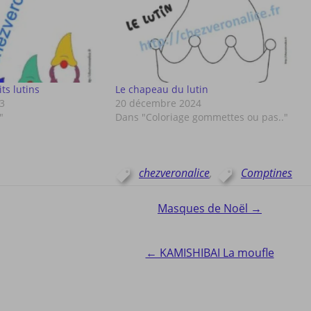
ts lutins
Le chapeau du lutin
3
20 décembre 2024
"
Dans "Coloriage gommettes ou pas.."
chezveronalice
,
Comptines
Masques de Noël →
ion
← KAMISHIBAI La moufle