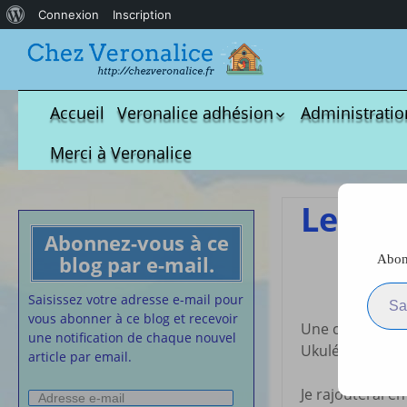
À
Connexion
Inscription
propos
de
WordPress
Accueil
Veronalice adhésion
Administratio
Qui est-elle ?
fichier à tél
Merci à Veronalice
Adhésion demandes
S.M.I.C et Co
bulletin d’adhésion
Affiches pou
Les lu
Convention
Abonnez-vous à ce
Collective
blog par e-mail.
Abonn
Lettres Types
Saisissez votre adresse e-m
Projet d’accu
Saisissez votre adresse e-mail pour
calendrier d
vous abonner à ce blog et recevoir
Une comptine qu
Vaccination
une notification de chaque nouvel
Ukulélé
article par email.
Cartes de vis
nounou
Je rajouterai en
Adresse
Affiches de 