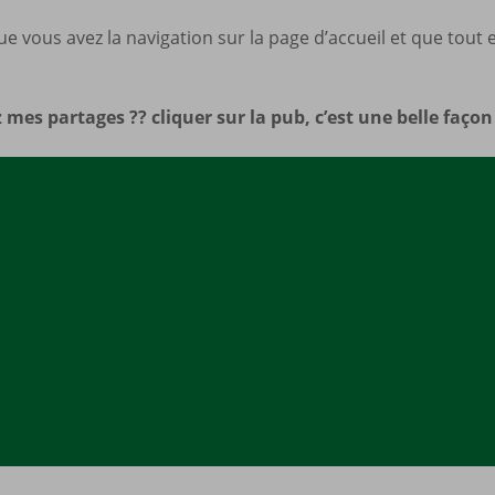
Mes a
ue vous avez la navigation sur la page d’accueil et que tout
site
 mes partages ?? cliquer sur la pub, c’est une belle faço