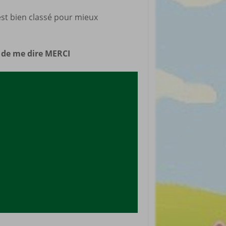
rticles préférés
 est bien classé pour mieux
n de me dire MERCI