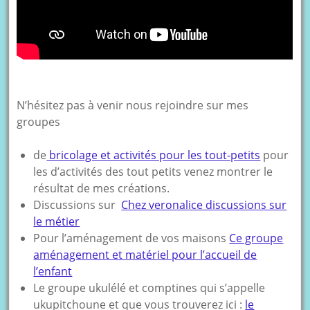
N’hésitez pas à venir nous rejoindre sur mes
groupes
de
bricolage et activités pour les tout-petits
pour
les d’activités des tout petits venez montrer le
résultat de mes créations.
Discussions sur
Chez veronalice discussions sur
le métier
Pour l’aménagement de vos maisons
Ce groupe
aménagement et matériel pour l’accueil de
l’enfant
Le groupe ukulélé et comptines qui s’appelle
ukupitchoune et que vous trouverez ici :
le