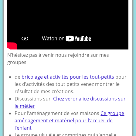
N’hésitez pas à venir nous rejoindre sur mes
groupes
de
bricolage et activités pour les tout-petits
pour
les d’activités des tout petits venez montrer le
résultat de mes créations.
Discussions sur
Chez veronalice discussions sur
le métier
Pour l’aménagement de vos maisons
Ce groupe
aménagement et matériel pour l’accueil de
l’enfant
Le groupe ukulélé et comptines qui s’appelle