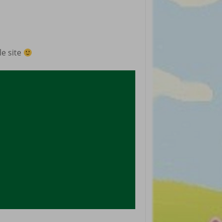
rticles préférés
le site