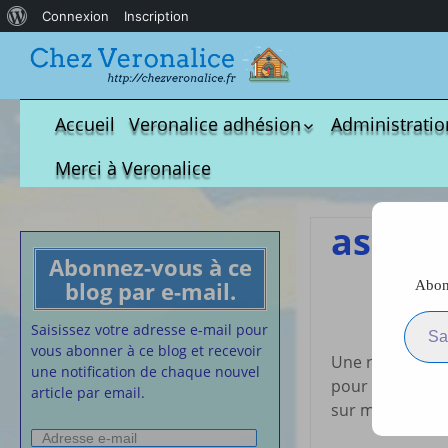
À
Connexion
Inscription
propos
de
WordPress
Accueil
Veronalice adhésion
Administratio
Qui est-elle ?
fichier à tél
Merci à Veronalice
Adhésion demandes
S.M.I.C et Co
bulletin d’adhésion
Affiches pou
as tu 
Convention
Abonnez-vous à ce
Collective
blog par e-mail.
Abonn
Lettres Types
Saisissez votre adresse e-m
Projet d’accu
Saisissez votre adresse e-mail pour
calendrier d
vous abonner à ce blog et recevoir
Une nouvelle c
Vaccination
une notification de chaque nouvel
pour amuser les
article par email.
Cartes de vis
sur mon group
nounou
Adresse
Affiches de 