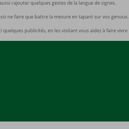
ssi rajouter quelques gestes de la langue de signes.
Mes a
site
si ne faire que battre la mesure en tapant sur vos genoux.
 quelques publicités, en les visitant vous aidez à faire vivre 