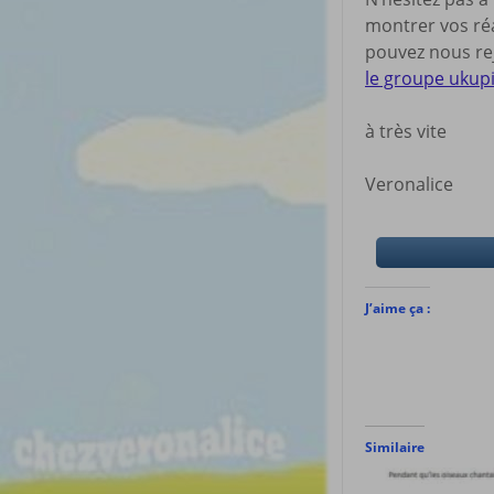
montrer vos réa
pouvez nous rej
le groupe ukup
à très vite
Veronalice
J’aime ça :
Similaire