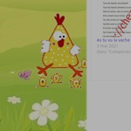
As tu vu la vache
3 mai 2021
Dans "Comptines 
Post
navigat