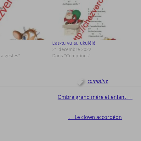
L’as-tu vu au ukulélé
21 décembre 2022
à gestes"
Dans "Comptines"
comptine
Ombre grand mère et enfant →
ion
← Le clown accordéon