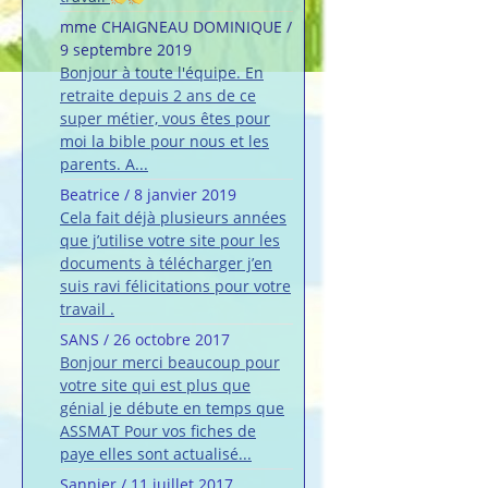
mme CHAIGNEAU DOMINIQUE
/
9 septembre 2019
Bonjour à toute l'équipe. En
retraite depuis 2 ans de ce
super métier, vous êtes pour
moi la bible pour nous et les
parents. A...
Beatrice
/
8 janvier 2019
Cela fait déjà plusieurs années
que j’utilise votre site pour les
documents à télécharger j’en
suis ravi félicitations pour votre
travail .
SANS
/
26 octobre 2017
Bonjour merci beaucoup pour
votre site qui est plus que
génial je débute en temps que
ASSMAT Pour vos fiches de
paye elles sont actualisé...
Sannier
/
11 juillet 2017