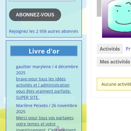
e-
la semaine
mail
Membres du 
ABONNEZ-VOUS
Articles chez
veronalice
Rejoignez les 2 958 autres abonnés
Activités
Pr
Livre d'or
Mes activités
gaultier marylene
/
4 décembre
2025
bravo pour tous les idées
Aucune activité
activités et l administration
vous êtes vraiment parfaite.
SUPER SITE.
Marlène Peixoto
/
26 novembre
2025
Merci pour tous vos partages,
votre temps et votre
investissement. C'est vraiment