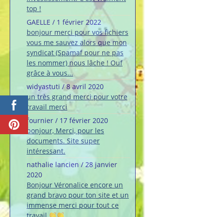
top !
GAELLE
/
1 février 2022
bonjour merci pour vos fichiers
vous me sauvez alors que mon
syndicat (Spamaf pour ne pas
les nommer) nous lâche ! Ouf
grâce à vous...
widyastuti
/
8 avril 2020
un très grand merci pour votre
travail merci
fournier
/
17 février 2020
bonjour, Merci, pour les
documents. Site super
intéressant.
nathalie lancien
/
28 janvier
2020
Bonjour Véronalice encore un
grand bravo pour ton site et un
immense merci pour tout ce
travail