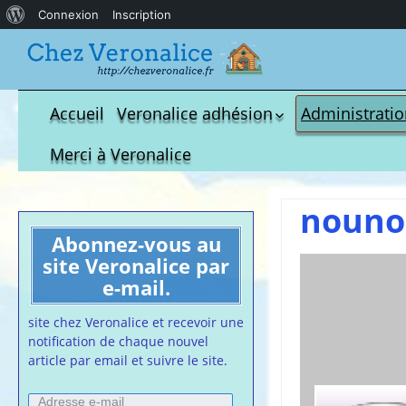
À
Connexion
Inscription
propos
de
WordPress
Accueil
Veronalice adhésion
Administrati
Qui est-elle ?
fichier à tél
Merci à Veronalice
Adhésion demandes
S.M.I.C et Co
bulletin d’adhésion
Affiches pou
nouno
Convention
Abonnez-vous au
Collective
site Veronalice par
Lettres Types
e-mail.
Projet d’accu
calendrier d
site chez Veronalice et recevoir une
Vaccination
notification de chaque nouvel
article par email et suivre le site.
Cartes de vis
nounou
Adresse
Affiches de 