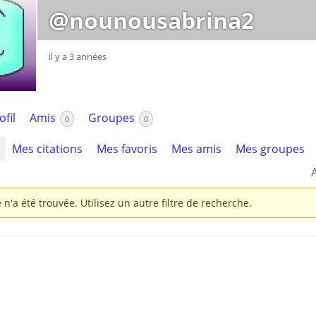
@nounousabrina2
Mes a
site
il y a 3 années
ofil
Amis
Groupes
0
0
Mes citations
Mes favoris
Mes amis
Mes groupes
A
 n'a été trouvée. Utilisez un autre filtre de recherche.