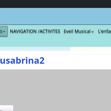
on
NAVIGATION /ACTIVITES
Eveil Musical
L’enfa
Coloriages
Les C
écharger
Comptines
La Sé
tisations
Comptines à gestes
Agres
r book
ou pas
usabrina2
Le S
Tablatures Musiques
La Pr
Tablatures Ukulélé
adultes
Les d
eil
Accue
trans
es
La p
Mont
ites
Docu
téléc
menu de