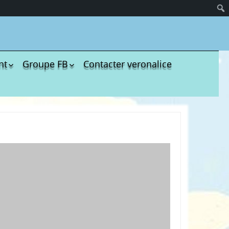
nt
Groupe FB
Contacter veronalice
olères
Groupe administratif
chezveronalice
paration
Groupe de bricolage
sivité
des tout-petits
ommeil
Groupe FB de
Ukulélé Comptines
opreté
Groupe
ents de bébé
d’aménagement
il et
pour les assmats
mission
Pinterest chez
édagogie
Veronalice
essori
ments Enfants à
harger