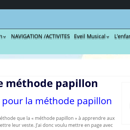
n
NAVIGATION /ACTIVITES
Eveil Musical
L’enfa
écharger
Coloriages
Les C
Comptines
tisations
La Sé
Comptines à gestes
r book
Agres
ou pas
Le S
Tablatures Musiques
e méthode papillon
La Pr
Tablatures Ukulélé
adultes
Les d
eil
Accue
e pour la méthode papillon
es
trans
La pé
ites
Monte
thode que la « méthode papillon » à apprendre aux
Docum
ttre leur veste. J’ai donc voulu mettre en page avec
menu de
téléc