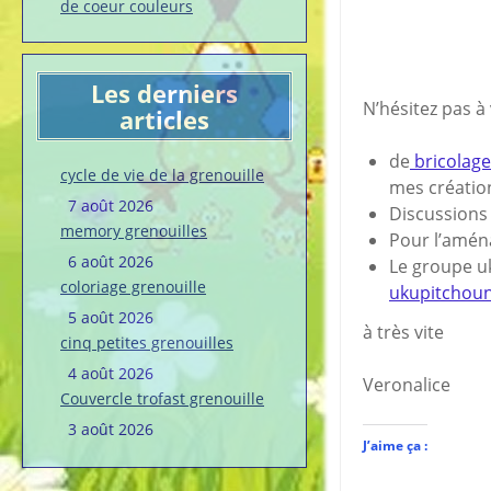
de coeur couleurs
Les derniers
N’hésitez pas à
articles
de
bricolage 
cycle de vie de la grenouille
mes créatio
7 août 2026
Discussion
memory grenouilles
Pour l’amé
6 août 2026
Le groupe uk
coloriage grenouille
ukupitchou
5 août 2026
à très vite
cinq petites grenouilles
4 août 2026
Veronalice
Couvercle trofast grenouille
3 août 2026
J’aime ça :