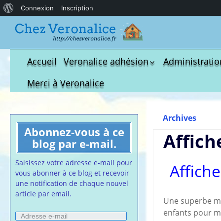
À
Connexion
Inscription
propos
de
WordPress
Accueil
Veronalice adhésion
Administratio
Qui est-elle ?
fichier à tél
Merci à Veronalice
Adhésion demandes
S.M.I.C et Co
bulletin d’adhésion
Affiches pou
Archives
Convention
Abonnez-vous à ce
Collective
Affich
blog par e-mail.
Lettres Types
Projet d’accu
Saisissez votre adresse e-mail pour
Affich
calendrier d
vous abonner à ce blog et recevoir
Vaccination
une notification de chaque nouvel
article par email.
Cartes de vis
Une superbe mé
nounou
enfants pour me
Adresse
Affiches de 