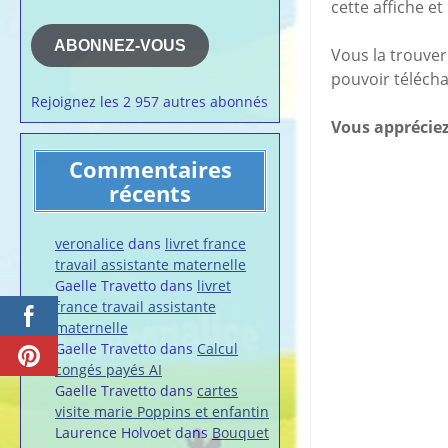
cette affiche et
e-
la semaine
mail
Membres du 
ABONNEZ-VOUS
Vous la trouver
Articles chez
pouvoir télécha
veronalice
Rejoignez les 2 957 autres abonnés
Vous appréciez
Commentaires
récents
veronalice
dans
livret france
travail assistante maternelle
Gaelle Travetto
dans
livret
france travail assistante
maternelle
Gaelle Travetto
dans
Calcul
congés payés AI
Gaelle Travetto
dans
cartes
visite marie Poppins et enfantin
Laurence Holvoet
dans
Bouquet